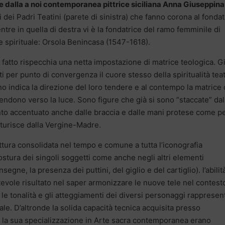
e dalla a noi contemporanea pittrice siciliana Anna Giuseppina
ti dei Padri Teatini (parete di sinistra) che fanno corona al fonda
e in quella di destra vi è la fondatrice del ramo femminile di
e spirituale: Orsola Benincasa (1547-1618).
i fatto rispecchia una netta impostazione di matrice teologica. G
ti per punto di convergenza il cuore stesso della spiritualità teat
 indica la direzione del loro tendere e al contempo la matrice 
ndono verso la luce. Sono figure che già si sono “staccate” dal
ento accentuato anche dalle braccia e dalle mani protese come p
aturisce dalla Vergine-Madre.
uttura consolidata nel tempo e comune a tutta l’iconografia
ostura dei singoli soggetti come anche negli altri elementi
segne, la presenza dei puttini, del giglio e del cartiglio). l’abilit
otevole risultato nel saper armonizzare le nuove tele nel contest
 le tonalità e gli atteggiamenti dei diversi personaggi rappresent
nale. D’altronde la solida capacità tecnica acquisita presso
 e la sua specializzazione in Arte sacra contemporanea erano