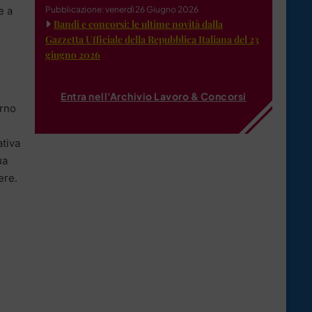
e a
Pubblicazione: venerdì 26 Giugno 2026
Bandi e concorsi: le ultime novità dalla
Gazzetta Ufficiale della Repubblica Italiana del 23
giugno 2026
Entra nell'Archivio Lavoro & Concorsi
erno
ativa
ua
ere.