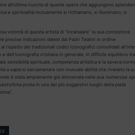
re all’ottima riuscita di queste opere che aggiungono splendor
nica e spiritualità mutuamente si richiamano, si illuminano, si
isa volontà di questa artista di “incanalare” la sua concezione
elle precise indicazioni datele dai Padri Teatini in ordine
 al rispetto dei tradizionali codici iconografici consolidati all’int
 e dell’iconografia cristiana in generale. In difficile equilibrio tra
le sensibilità spirituale, competenza artistica e la severa norm
cita a sapersi barcamenare con inusuale abilità che rivelano la s
ronde è stata ampiamente già dimostrata nelle sue numerose op
est’ultima posta in uno dei più suggestivi luoghi della pietà
ssima”.
ra