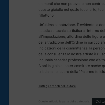
elementi che non potevano non contribui
questo gioiello nel quale fede, arte, tec
riflettono.
Un’ultima annotazione. È evidente la dec
estetica e tecnica artistica all’interno d
all’impostazione, all’ordine delle figure e
della tradizione dell’Ordine in particolare
indicazioni della committenza, la persona
della consulenza la nostra artista è rius
indubbia capacità professione che d’alt
A noi la gioia di poter ammirare anche qu
cristiana nel cuore della “Palermo felici
Tutti gli articoli dell'autore
Cultu
Questo articolo fa parte delle categorie: