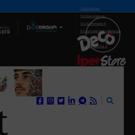
il SiciliaTivù
Siciliarurale.eu
Siciliammare.it
Il Network
Il Giornale della Bellezza
Siciliamedica.it
Sanitainsicilia.it