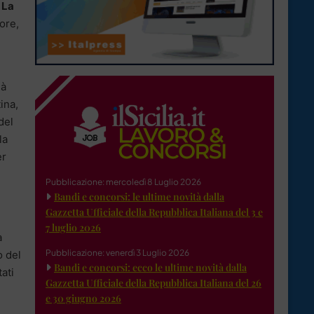
 La
tore,
ià
ina,
del
la
er
Pubblicazione: mercoledì 8 Luglio 2026
Bandi e concorsi: le ultime novità dalla
Gazzetta Ufficiale della Repubblica Italiana del 3 e
7 luglio 2026
à
Pubblicazione: venerdì 3 Luglio 2026
o del
Bandi e concorsi: ecco le ultime novità dalla
ati
Gazzetta Ufficiale della Repubblica Italiana del 26
e 30 giugno 2026