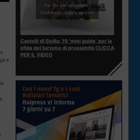
Fai clic per accettare i
cookie per questo servizio
a
Castelli di Sicilia: 19 ‘mini guide’ per la
sfida del turismo di prossimità CLICCA
co
PER IL VIDEO
gga e
la
he
i