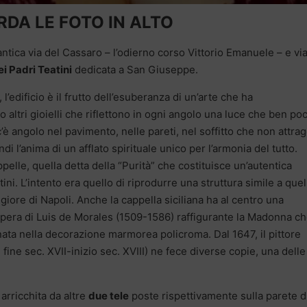
DA LE FOTO IN ALTO
l’antica via del Cassaro – l’odierno corso Vittorio Emanuele – e vi
i Padri Teatini
dedicata a San Giuseppe.
, l’edificio è il frutto dell’esuberanza di un’arte che ha
 altri gioielli che riflettono in ogni angolo una luce che ben po
’è angolo nel pavimento, nelle pareti, nel soffitto che non attra
di l’anima di un afflato spirituale unico per l’armonia del tutto.
appelle, quella detta della “Purità” che costituisce un’autentica
tini. L’intento era quello di riprodurre una struttura simile a quel
iore di Napoli. Anche la cappella siciliana ha al centro una
opera di Luis de Morales (1509-1586) raffigurante la Madonna c
ta nella decorazione marmorea policroma. Dal 1647, il pittore
ine sec. XVII-inizio sec. XVIII) ne fece diverse copie, una delle
arricchita da altre
due tele
poste rispettivamente sulla parete d