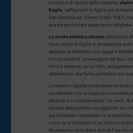
sinistra e di destra della cappella,
dipint
Paglia
, raffiguranti le figure più eminen
San Gaetano da Thiene (1480-1547), mentr
questa particolare esperienza religiosa 
La scelta artistica attuata
dall’autrice d
l’aver posto le figure in prospettiva aven
appunto la Madonna che regge il Bambino
loro procedere: provengono dal buio e te
terra e tendono verso l’alto, atteggiam
abbeverarsi alla fonte purissima che sc
L’impianto rispetta creativamente la str
occidentale che si rispecchia sia nella p
decorativi e complementari (le vesti, le in
tecnica della pittrice ha raggiunto un n
già esistente rispettando le proporzioni,
come se si trattasse di un tutt’uno origi
l’Accademia delle Belle Arti di Palermo