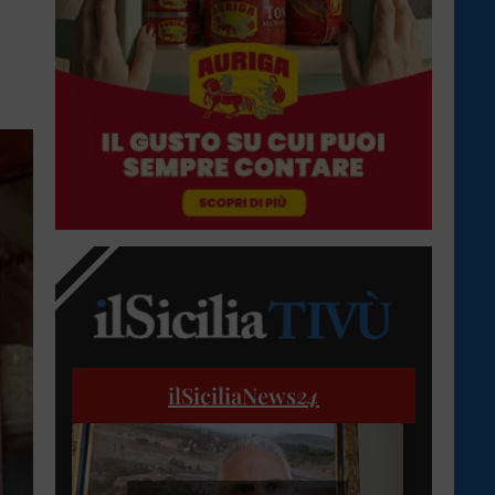
ilSiciliaNews
24