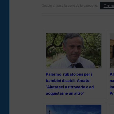
Cron
Questo articolo fa parte delle categorie:
Palermo, rubato bus per i
A 
bambini disabili. Amato:
na
“Aiutateci a ritrovarlo o ad
in
acquistarne un altro”
Pr