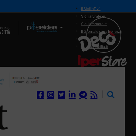
il SiciliaTivù
Siciliarurale.eu
Siciliammare.it
Il Network
Il Giornale della Bellezza
Siciliamedica.it
Sanitainsicilia.it