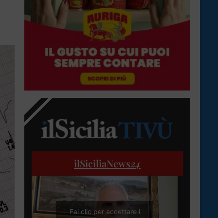
ilSiciliaNews
24
Fai clic per accettare i