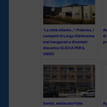
“La città chiama…”: Palermo, i
As
campetti di Largo Gibilmanna
di
mai inaugurati e diventati
pr
discarica CLICCA PER IL
VIDEO
Sanità, sindacato Fials:
Ag