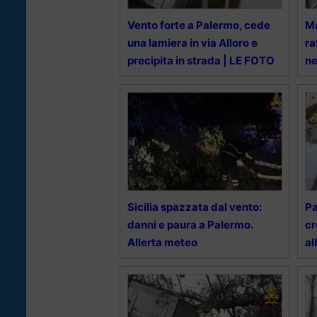
Vento forte a Palermo, cede
Ma
una lamiera in via Alloro e
ra
precipita in strada | LE FOTO
ne
Sicilia spazzata dal vento:
Pa
danni e paura a Palermo.
cr
Allerta meteo
al