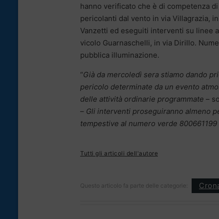
hanno verificato che è di competenza di u
pericolanti dal vento in via Villagrazia,
Vanzetti ed eseguiti interventi su linee 
vicolo Guarnaschelli, in via Dirillo. Nume
pubblica illuminazione.
“
Già da mercoledì sera stiamo dando prior
pericolo determinate da un evento atmos
delle attività ordinarie programmate
– so
–
Gli interventi proseguiranno almeno per
tempestive al numero verde 800661199
Tutti gli articoli dell'autore
Cron
Questo articolo fa parte delle categorie: