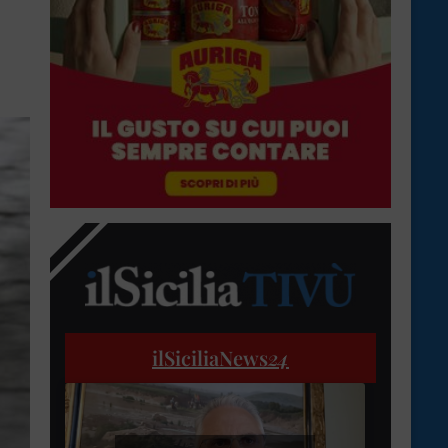
ilSiciliaNews
24