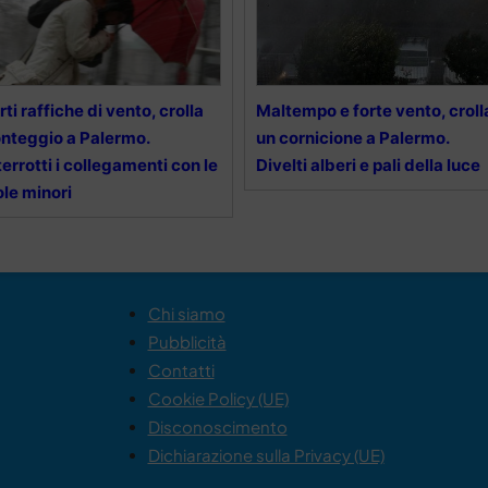
rti raffiche di vento, crolla
Maltempo e forte vento, croll
nteggio a Palermo.
un cornicione a Palermo.
terrotti i collegamenti con le
Divelti alberi e pali della luce
ole minori
Chi siamo
Pubblicità
Contatti
Cookie Policy (UE)
Disconoscimento
Dichiarazione sulla Privacy (UE)