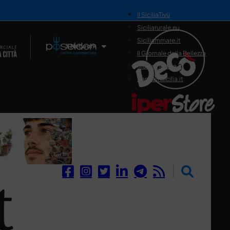
il SiciliaTivù
Siciliarurale.eu
Siciliammare.it
Il Network
Il Giornale della Bellezza
Siciliamedica.it
Sanitainsicilia.it