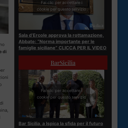
Fai clic per accettare i
cookie per questo servizio
Sala d’Ercole approva la rottamazione,
Abbate: “Norma importante per le
ono
famiglie siciliane” CLICCA PER IL VIDEO
e di
BarSicilia
per
zioni
o
Fai clic per accettare i
cookie per questo servizio
di
oina,
l
Bar Sicilia, a Ispica la sfida per il futuro