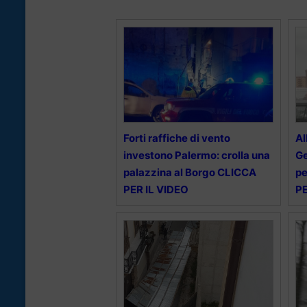
Forti raffiche di vento
Al
investono Palermo: crolla una
Ge
palazzina al Borgo CLICCA
pe
PER IL VIDEO
PE