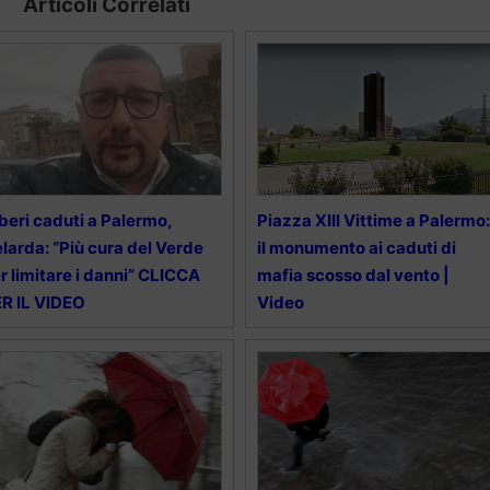
Articoli Correlati
beri caduti a Palermo,
Piazza XIII Vittime a Palermo:
larda: “Più cura del Verde
il monumento ai caduti di
r limitare i danni” CLICCA
mafia scosso dal vento |
R IL VIDEO
Video