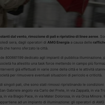
lanti dal vento, rimozione di pali e ripristino di linee aeree
. S
coledì sera, dagli operatori di
AMG Energia
a causa delle
raffich
à che hanno sferzato la città.
de 800661199 dedicato agli impianti di pubblica illuminazione, 
società ha allestito una task force mettendo in campo più forma
interventi già effettuati in varie zone della città e le attività stann
ietà per rimuovere eventuali situazioni di pericolo e criticità.
 singoli pali, che sono stati rimossi ripristinando le condizioni 
 San Gabriele angolo via Carlo del Prete, in via Zappalà, in via Tr
a, in via Biagio Pace, in via Mater Dolorosa, in via Orsa Minore. I
 appartiene ad un impianto di illuminazione: gli operatori di AMG