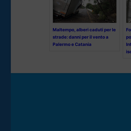
Maltempo, alberi caduti per le
Fo
strade: danni per il vento a
po
Palermo e Catania
In
is