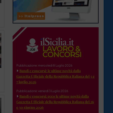
Pubblicazione: mercoledì 8 Luglio 2026
Bandi e concorsi: le ultime novità dalla
Gazzetta Ufficiale della Repubblica Italiana del 3 e
7 luglio 2026
Pubblicazione: venerdì 3 Luglio 2026
Bandi e concorsi: ecco le ultime novità dalla
Gazzetta Ufficiale della Repubblica Italiana del 26
e 30 giugno 2026