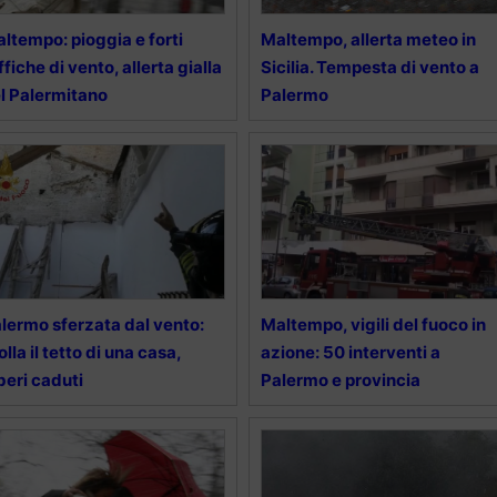
ltempo: pioggia e forti
Maltempo, allerta meteo in
ffiche di vento, allerta gialla
Sicilia. Tempesta di vento a
l Palermitano
Palermo
lermo sferzata dal vento:
Maltempo, vigili del fuoco in
olla il tetto di una casa,
azione: 50 interventi a
beri caduti
Palermo e provincia