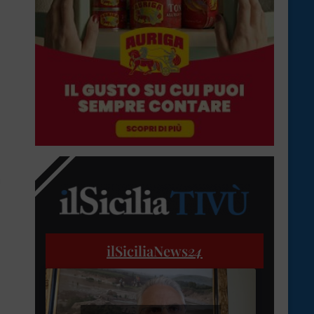
ilSiciliaNews
24