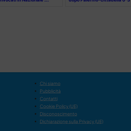
Chi siamo
Pubblicità
Contatti
Cookie Policy (UE)
Disconoscimento
Dichiarazione sulla Privacy (UE)