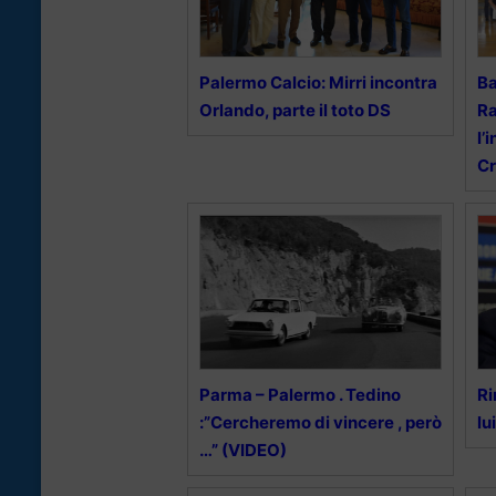
Palermo Calcio: Mirri incontra
Ba
Orlando, parte il toto DS
Ra
l’
Cr
Parma – Palermo . Tedino
Ri
:”Cercheremo di vincere , però
lu
…” (VIDEO)