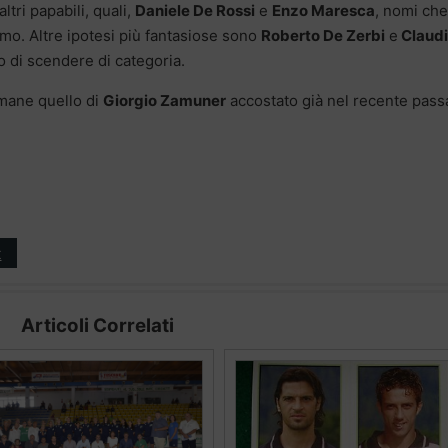
ltri papabili, quali,
Daniele De Rossi
e
Enzo Maresca
, nomi che
rmo. Altre ipotesi più fantasiose sono
Roberto De Zerbi
e
Claud
o di scendere di categoria.
imane quello di
Giorgio Zamuner
accostato già nel recente pass
t
Articoli Correlati