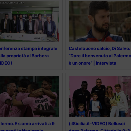
nferenza stampa integrale
Castelbuono calcio, Di Salvo:
lla proprietà al Barbera
“Dare il benvenuto al Palerm
VIDEO)
è un onore” | Intervista
lermo. E siamo arrivati a 9
(ilSicilia.it-VIDEO) Bellusci
nvocati in Nazionale ….
dopo Palermo-Cittadella 0-3