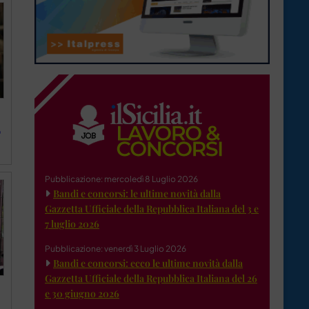
o
Pubblicazione: mercoledì 8 Luglio 2026
Bandi e concorsi: le ultime novità dalla
Gazzetta Ufficiale della Repubblica Italiana del 3 e
7 luglio 2026
Pubblicazione: venerdì 3 Luglio 2026
Bandi e concorsi: ecco le ultime novità dalla
Gazzetta Ufficiale della Repubblica Italiana del 26
e 30 giugno 2026