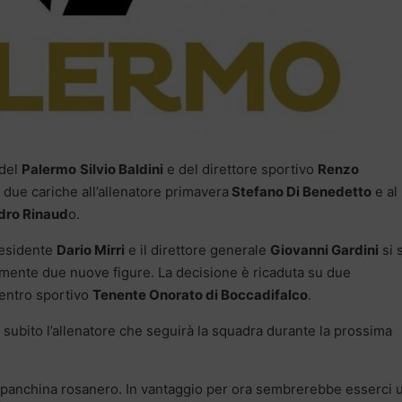
 del
Palermo
Silvio Baldini
e del direttore sportivo
Renzo
le due cariche all’allenatore primavera
Stefano Di Benedetto
e al
dro Rinaud
o.
presidente
Dario Mirri
e il direttore generale
Giovanni Gardini
si 
mente due nuove figure. La decisione è ricaduta su due
 centro sportivo
Tenente Onorato di Boccadifalco
.
subito l’allenatore che seguirà la squadra durante la prossima
a panchina rosanero. In vantaggio per ora sembrerebbe esserci 