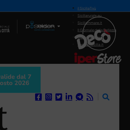
il SiciliaTivù
Siciliarurale.eu
Siciliammare.it
Il Network
Il Giornale della Bellezza
Siciliamedica.it
Sanitainsicilia.it