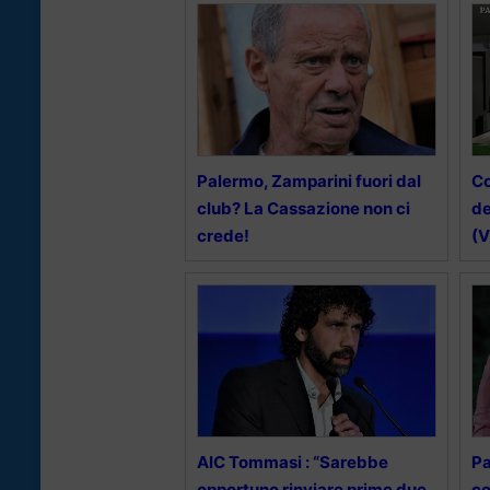
Palermo, Zamparini fuori dal
Co
club? La Cassazione non ci
de
crede!
(
AIC Tommasi : “Sarebbe
Pa
opportuno rinviare prime due
co