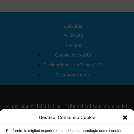
Chi siamo
Pubblicità
Contatti
Cookie Policy (UE)
Dichiarazione sulla Privacy (UE)
Disconoscimento
Copyright © ilSicilia | aut. Tribunale di Palermo n.11 del
29/09/2015
Gestisci Consenso Cookie
Editore: Mercurio Comunicazione Soc. Coop. A.R.L.
Per fornire le migliori esperienze, utilizziamo tecnologie come i cookie