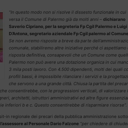
“In questo modo non si risolve il dissesto funzionale in cui
versa il Comune di Palermo già da molti anni
–
dichiarano
Saverio Cipriano, per la segreteria Fp Cgil Palermo e Luigi
D’Antona, segretario aziendale Fp Cgil palermo al Comun
Se non avremo risposte a breve da parte dell’amministrazi
comunale, stabiliremo altre iniziative perché ci aspettiamo
risposta definitiva, consapevoli che un Comune come quell
Palermo non può avere una dotazione organica in cui man
3 mila posti lavoro. Con 4.500 dipendenti, molti dei quali co
profili bassi, è impossibile rilanciare i servizi e la progetta
che servono a una grande città. Chiusa la partita del precar
he consentirebbe, con le progressioni verticali, di valorizzare t
ri, architetti, istruttori amministrativi ed altre figure essenzial
ie inferiori b e c. Questo consentirebbe di risparmiare risorse”.
it-in regionale dei precari della pubblica amministrazione sotto
o
l’assessore al Personale Dario Falzone
“per chiedere di chiude