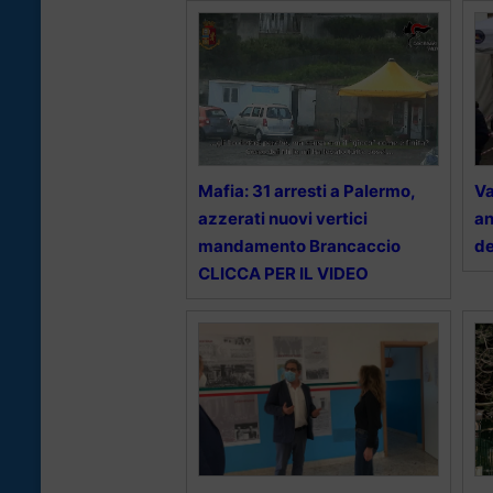
Mafia: 31 arresti a Palermo,
Va
azzerati nuovi vertici
an
mandamento Brancaccio
de
CLICCA PER IL VIDEO