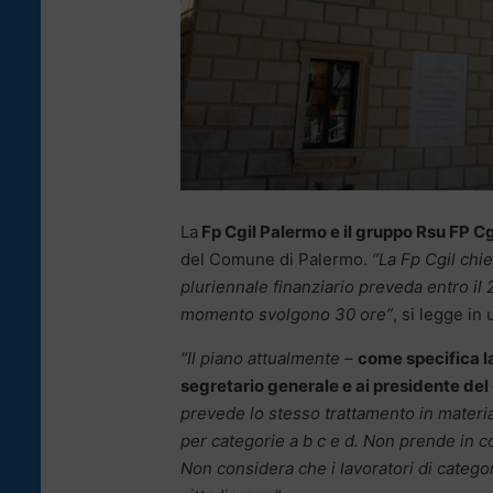
La
Fp Cgil Palermo e il gruppo Rsu FP Cg
del Comune di Palermo.
“La Fp Cgil chie
pluriennale finanziario preveda entro il 2
momento svolgono 30 ore”
, si legge in
“Il piano attualmente
–
come specifica la
segretario generale e ai presidente del c
prevede lo stesso trattamento in materia d
per categorie a b c e d. Non prende in co
Non considera che i lavoratori di categor