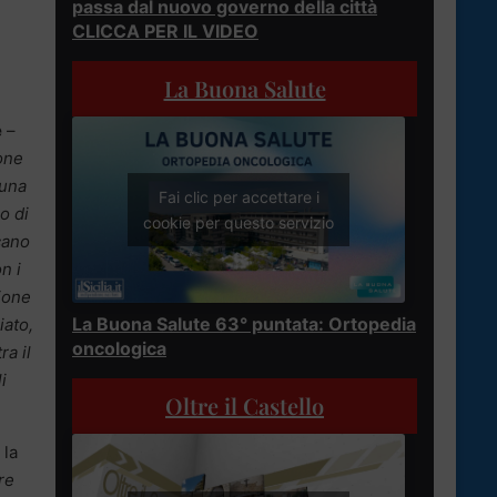
passa dal nuovo governo della città
CLICCA PER IL VIDEO
La Buona Salute
e
–
one
 una
Fai clic per accettare i
o di
cookie per questo servizio
cano
n i
zione
La Buona Salute 63° puntata: Ortopedia
iato,
oncologica
ra il
i
Oltre il Castello
 la
re