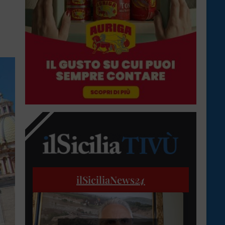
ilSiciliaNews
24