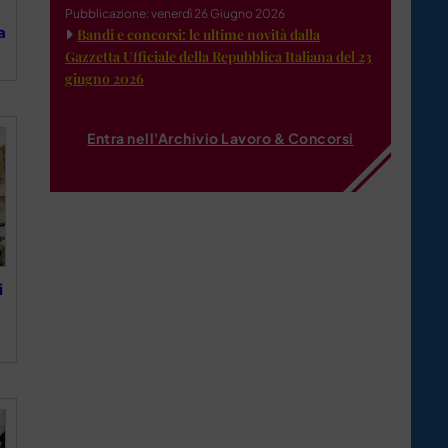
Pubblicazione: venerdì 26 Giugno 2026
a
Bandi e concorsi: le ultime novità dalla
Gazzetta Ufficiale della Repubblica Italiana del 23
giugno 2026
Entra nell'Archivio Lavoro & Concorsi
i