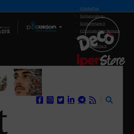
il SiciliaTivù
Siciliarurale.eu
Siciliammare.it
Il Network
Il Giornale della Bellezza
Siciliamedica.it
Sanitainsicilia.it