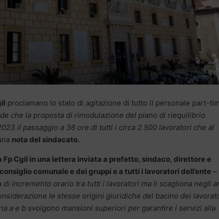
il
proclamano lo stato di agitazione di tutto il personale part-ti
de che la proposta di rimodulazione del piano di riequilibrio
023 il passaggio a 36 ore di tutti i circa 2.500 lavoratori che al
 una
nota del sindacato.
 Fp Cgil in una lettera inviata a prefetto, sindaco, direttore e
onsiglio comunale e dei gruppi e a tutti i lavoratori dell’ente
–
i incremento orario tra tutti i lavoratori ma li scagliona negli a
nsiderazione le stesse origini giuridiche del bacino dei lavorato
ia a e b svolgono mansioni superiori per garantire i servizi alla