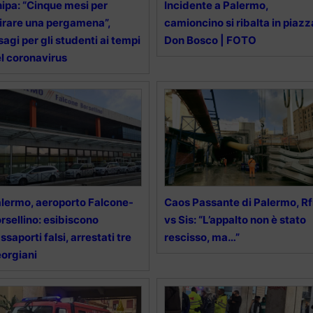
ipa: “Cinque mesi per
Incidente a Palermo,
tirare una pergamena”,
camioncino si ribalta in piazz
sagi per gli studenti ai tempi
Don Bosco | FOTO
l coronavirus
lermo, aeroporto Falcone-
Caos Passante di Palermo, Rf
rsellino: esibiscono
vs Sis: “L’appalto non è stato
ssaporti falsi, arrestati tre
rescisso, ma…”
orgiani