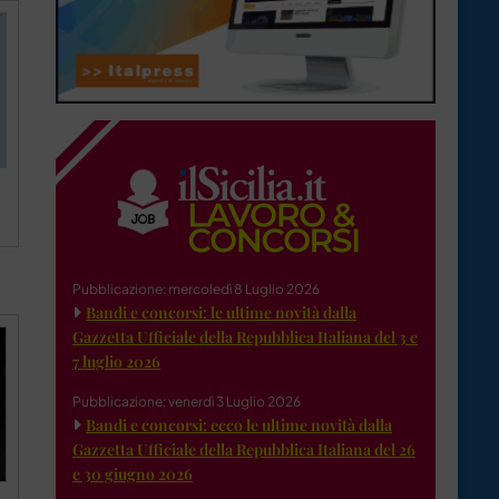
Pubblicazione: mercoledì 8 Luglio 2026
Bandi e concorsi: le ultime novità dalla
Gazzetta Ufficiale della Repubblica Italiana del 3 e
7 luglio 2026
Pubblicazione: venerdì 3 Luglio 2026
Bandi e concorsi: ecco le ultime novità dalla
Gazzetta Ufficiale della Repubblica Italiana del 26
e 30 giugno 2026