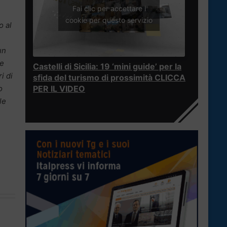
Fai clic per accettare i
cookie per questo servizio
o al
un
Le
Castelli di Sicilia: 19 ‘mini guide’ per la
i di
sfida del turismo di prossimità CLICCA
o
PER IL VIDEO
le