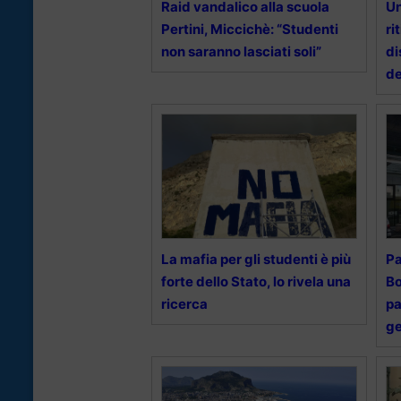
Raid vandalico alla scuola
Un
Pertini, Miccichè: “Studenti
ri
non saranno lasciati soli”
di
de
La mafia per gli studenti è più
Pa
forte dello Stato, lo rivela una
Bo
ricerca
pa
ge