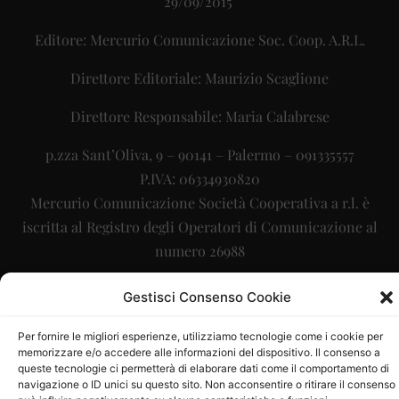
29/09/2015
Editore: Mercurio Comunicazione Soc. Coop. A.R.L.
Direttore Editoriale: Maurizio Scaglione
Direttore Responsabile: Maria Calabrese
p.zza Sant’Oliva, 9 – 90141 – Palermo – 091335557
P.IVA: 06334930820
Mercurio Comunicazione Società Cooperativa a r.l. è
iscritta al Registro degli Operatori di Comunicazione al
numero 26988
Sito gestito da
La Digitale srl
–
info@ladigitale.it
Gestisci Consenso Cookie
Per fornire le migliori esperienze, utilizziamo tecnologie come i cookie per
memorizzare e/o accedere alle informazioni del dispositivo. Il consenso a
queste tecnologie ci permetterà di elaborare dati come il comportamento di
navigazione o ID unici su questo sito. Non acconsentire o ritirare il consenso