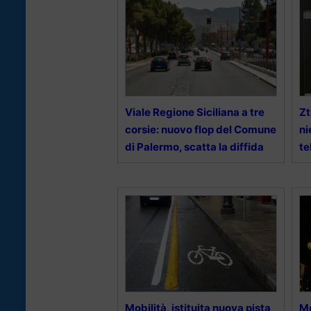
Viale Regione Siciliana a tre
Zt
corsie: nuovo flop del Comune
ni
di Palermo, scatta la diffida
te
Mobilità, istituita nuova pista
Mo