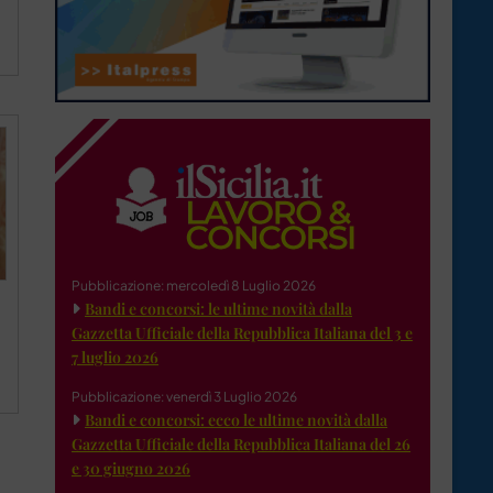
Pubblicazione: mercoledì 8 Luglio 2026
Bandi e concorsi: le ultime novità dalla
Gazzetta Ufficiale della Repubblica Italiana del 3 e
7 luglio 2026
Pubblicazione: venerdì 3 Luglio 2026
Bandi e concorsi: ecco le ultime novità dalla
Gazzetta Ufficiale della Repubblica Italiana del 26
e 30 giugno 2026