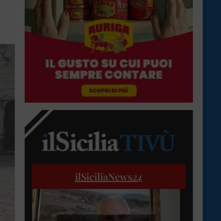
ilSiciliaNews
24