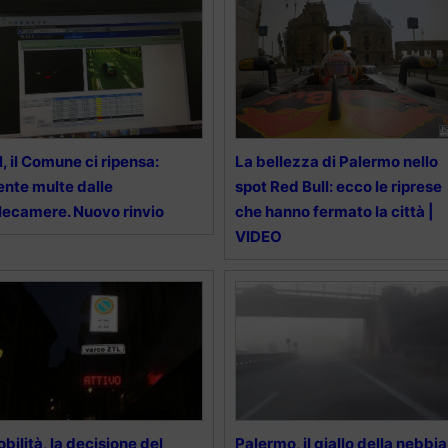
l, il Comune ci ripensa:
La bellezza di Palermo nello
ente multe dalle
spot Red Bull: ecco le riprese
lecamere. Nuovo rinvio
che hanno fermato la città |
VIDEO
bilità, la decisione del
Palermo, il giallo della nebbia