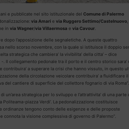
i e pubblicate nel sito istituzionale del
Comune di Palermo
donalizzazione:
via Amari
e
via Ruggero Settimo/Castelnuovo
,
ne in
via Wagner
/
via Villaermosa
e
via Cavour
.
re dopo l’apposizione delle segnaletiche. A queste quattro
a nello scorso novembre, con la quale si istituisce il doppio s
celta strategica che cambiera’ la vivibilita’ della citta’ – dice
a
-. Il collegamento pedonale tra il porto e il centro storico sara’
e contribuira’ a superare la crisi che hanno vissuto, in questo u
zzazione della circolazione veicolare contribuira’ a fluidificare il
iva del cantiere di superficie del collettore fognario di via Roma”
 di un’area strategica per lo sviluppo e l’attrattivita’ di una parte 
zza Politeama-piazza Verdi’. La pedonalizzazione costituisce
he ordinanze tengono conto delle esigenze e delle proposte
he connota la visione complessiva di governo di Palermo”.