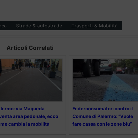
aca
Strade & autostrade
Trasporti & Mobilità
Articoli Correlati
lermo: via Maqueda
Federconsumatori contro il
venta area pedonale, ecco
Comune di Palermo: “Vuole
me cambia la mobilità
fare cassa con le zone blu”