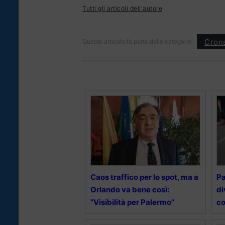
Tutti gli articoli dell'autore
Cron
Questo articolo fa parte delle categorie:
Caos traffico per lo spot, ma a
Pa
Orlando va bene così:
di
“Visibilità per Palermo”
co