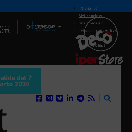
il SiciliaTivù
Siciliarurale.eu
Siciliammare.it
Il Network
Il Giornale della Bellezza
Siciliamedica.it
Sanitainsicilia.it