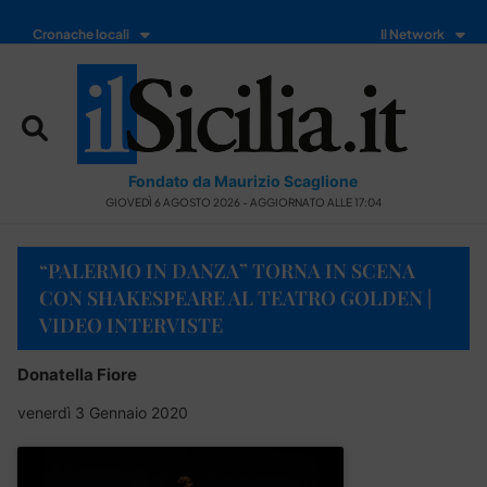
Cronache locali
Il Network
Fondato da Maurizio Scaglione
GIOVEDÌ 6 AGOSTO 2026 - AGGIORNATO ALLE 17:04
“PALERMO IN DANZA” TORNA IN SCENA
CON SHAKESPEARE AL TEATRO GOLDEN |
VIDEO INTERVISTE
Donatella Fiore
venerdì 3 Gennaio 2020