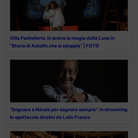
Villa Pantelleria: in scena la magia della Luna in
“Storia di Astolfo che si sdoppia” | FOTO
“Sognare a Natale per sognare sempre”: in streaming
lo spettacolo diretto da Lollo Franco