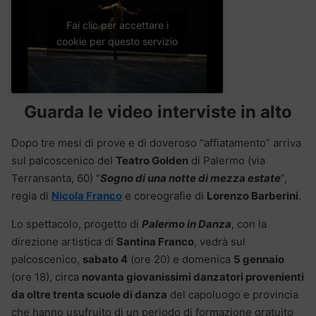
Fai clic per accettare i
cookie per questo servizio
Guarda le video interviste in alto
Dopo tre mesi di prove e di doveroso “affiatamento” arriva
sul palcoscenico del
Teatro Golden
di Palermo (via
Terransanta, 60) “
Sogno di una notte di mezza estate
”,
regia di
Nicola Franco
e coreografie di
Lorenzo Barberini
.
Lo spettacolo, progetto di
Palermo in Danza
, con la
direzione artistica di
Santina Franco
, vedrà sul
palcoscenico,
sabato 4
(ore 20) e domenica
5 gennaio
(ore 18), circa
novanta giovanissimi danzatori provenienti
da oltre trenta scuole di danza
del capoluogo e provincia
che hanno usufruito di un periodo di formazione gratuito