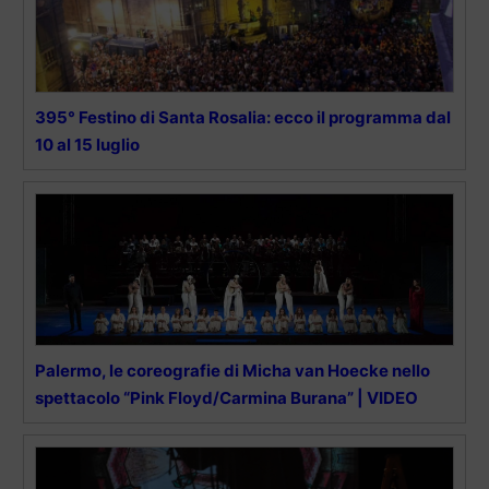
395° Festino di Santa Rosalia: ecco il programma dal
10 al 15 luglio
Palermo, le coreografie di Micha van Hoecke nello
spettacolo “Pink Floyd/Carmina Burana” | VIDEO