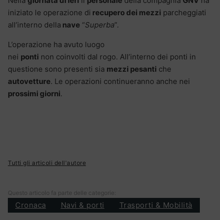
Nella
giornata di ieri
il
personale
della compagnia
GNV
ha
iniziato le operazione di
recupero dei mezzi
parcheggiati
all’interno della
nave
“
Superba
”.
L’operazione ha avuto luogo
nei
ponti
non coinvolti dal rogo. All’interno dei ponti in
questione sono presenti sia
mezzi pesanti
che
autovetture
. Le operazioni continueranno anche nei
prossimi giorni
.
Tutti gli articoli dell'autore
Questo articolo fa parte delle categorie:
Cronaca
Navi & porti
Trasporti & Mobilità