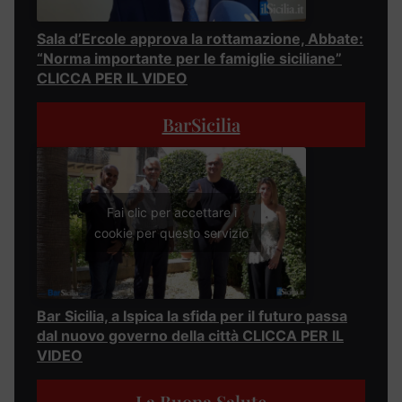
Sala d’Ercole approva la rottamazione, Abbate:
“Norma importante per le famiglie siciliane”
CLICCA PER IL VIDEO
BarSicilia
Fai clic per accettare i
cookie per questo servizio
Bar Sicilia, a Ispica la sfida per il futuro passa
dal nuovo governo della città CLICCA PER IL
VIDEO
La Buona Salute