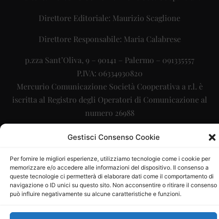
Direttore Editoriale: Maurizio Scaglione
Direttore Responsabile: Maria Calabrese
p.zza Sant’Oliva, 9 – 90141 – Palermo – 091335557
P.IVA: 06334930820
Mercurio Comunicazione Società Cooperativa a r.l. è
iscritta al Registro degli Operatori di Comunicazione al
numero 26988
Sito gestito da
La Digitale srl
–
info@ladigitale.it
Gestisci Consenso Cookie
Per fornire le migliori esperienze, utilizziamo tecnologie come i cookie per
memorizzare e/o accedere alle informazioni del dispositivo. Il consenso a
queste tecnologie ci permetterà di elaborare dati come il comportamento di
navigazione o ID unici su questo sito. Non acconsentire o ritirare il consenso
può influire negativamente su alcune caratteristiche e funzioni.