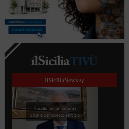
ilSiciliaNews
24
Fai clic per accettare i
cookie per questo servizio