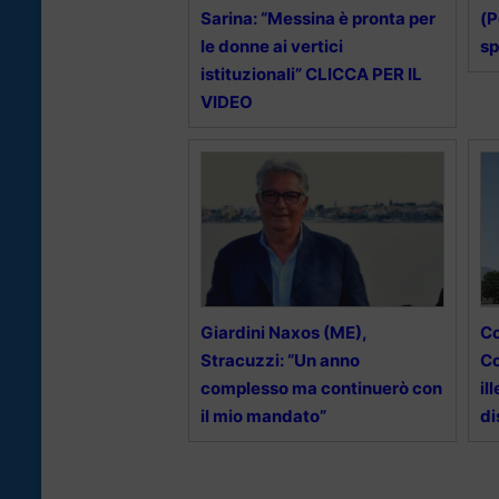
Sarina: “Messina è pronta per
(P
le donne ai vertici
sp
istituzionali” CLICCA PER IL
VIDEO
Giardini Naxos (ME),
Co
Stracuzzi: “Un anno
Co
complesso ma continuerò con
il
il mio mandato”
di