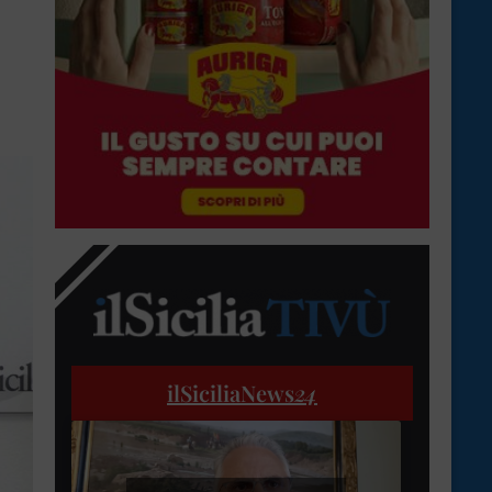
ilSiciliaNews
24