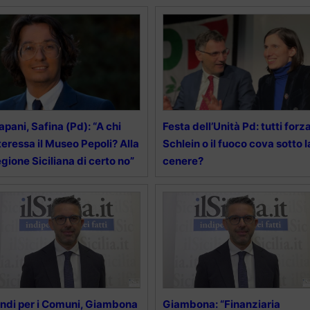
apani, Safina (Pd): “A chi
Festa dell’Unità Pd: tutti forz
teressa il Museo Pepoli? Alla
Schlein o il fuoco cova sotto l
gione Siciliana di certo no”
cenere?
ndi per i Comuni, Giambona
Giambona: “Finanziaria