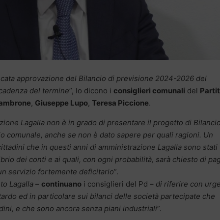
ata approvazione del Bilancio di previsione 2024-2026 del
scadenza del termine
”, lo dicono i
consiglieri comunali
del
Parti
iambrone
,
Giuseppe Lupo
,
Teresa Piccione
.
ione Lagalla non è in grado di presentare il progetto di Bilanci
lio comunale, anche se non è dato sapere per quali ragioni. Un
 cittadini che in questi anni di amministrazione Lagalla sono stati
ibrio dei conti e ai quali, con ogni probabilità, sarà chiesto di pa
un servizio fortemente deficitario
”.
to Lagalla
–
continuano
i consiglieri del Pd –
di riferire con urg
ardo ed in particolare sui bilanci delle società partecipate che
adini, e che sono ancora senza piani industriali
”.