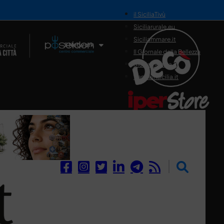
il SiciliaTivù
Siciliarurale.eu
Siciliammare.it
Il Network
Il Giornale della Bellezza
Siciliamedica.it
Sanitainsicilia.it