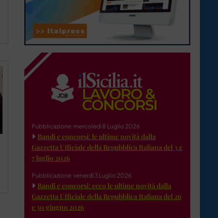
Pubblicazione: mercoledì 8 Luglio 2026
Bandi e concorsi: le ultime novità dalla
Gazzetta Ufficiale della Repubblica Italiana del 3 e
7 luglio 2026
Pubblicazione: venerdì 3 Luglio 2026
Bandi e concorsi: ecco le ultime novità dalla
Gazzetta Ufficiale della Repubblica Italiana del 26
e 30 giugno 2026