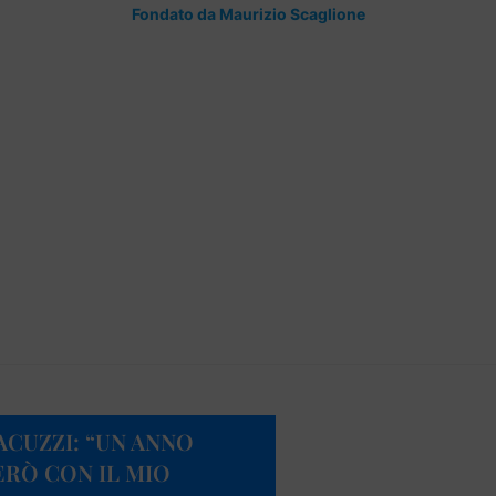
Fondato da Maurizio Scaglione
ACUZZI: “UN ANNO
RÒ CON IL MIO