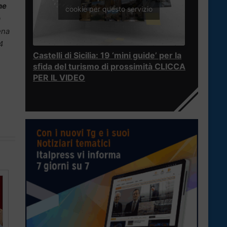
he
cookie per questo servizio
a
ena
24
Castelli di Sicilia: 19 ‘mini guide’ per la
sfida del turismo di prossimità CLICCA
PER IL VIDEO