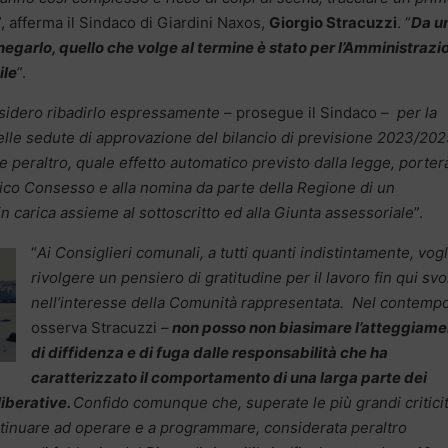
”, afferma il Sindaco di Giardini Naxos,
Giorgio Stracuzzi
. “
Da u
 negarlo, quello che volge al termine è stato per l’Amministrazi
ile
”.
sidero ribadirlo espressamente
– prosegue il Sindaco –
per la
lle sedute di approvazione del bilancio di previsione 2023/202
 peraltro, quale effetto automatico previsto dalla legge, porter
vico Consesso e alla nomina da parte della Regione di un
n carica assieme al sottoscritto ed alla Giunta assessoriale
”.
“
Ai Consiglieri comunali, a tutti quanti indistintamente, vogl
rivolgere un pensiero di gratitudine per il lavoro fin qui svo
nell’interesse della Comunità rappresentata. Nel contemp
osserva Stracuzzi –
non posso non biasimare l’atteggiame
di diffidenza e di fuga dalle responsabilità che ha
caratterizzato il comportamento di una larga parte dei
liberative.
Confido comunque che, superate le più grandi critici
ntinuare ad operare e a programmare, considerata peraltro