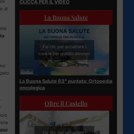
nni
CLICCA PER IL VIDEO
e di
La Buona Salute
 mie
ta
Fai clic per accettare i
cookie per questo servizio
nno
 zelo
La Buona Salute 63° puntata: Ortopedia
oncologica
è
Oltre il Castello
o
ncio
vore
dini
Fai clic per accettare i