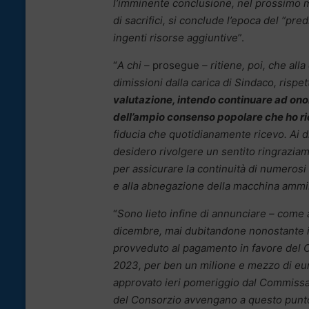
l’imminente conclusione, nel prossimo me
di sacrifici, si conclude l’epoca del “pr
ingenti risorse aggiuntive
”.
“
A chi –
prosegue
– ritiene, poi, che a
dimissioni dalla carica di Sindaco, ris
valutazione, intendo continuare ad onor
dell’ampio consenso popolare che ho r
fiducia che quotidianamente ricevo. Ai d
desidero rivolgere un sentito ringraziame
per assicurare la continuità di numerosi
e alla abnegazione della macchina ammi
“
Sono lieto
infine di annunciare – come 
dicembre, mai dubitandone nonostante i p
provveduto al pagamento in favore del C
2023, per ben un milione e mezzo di euro
approvato ieri pomeriggio dal Commissar
del Consorzio avvengano a questo punt