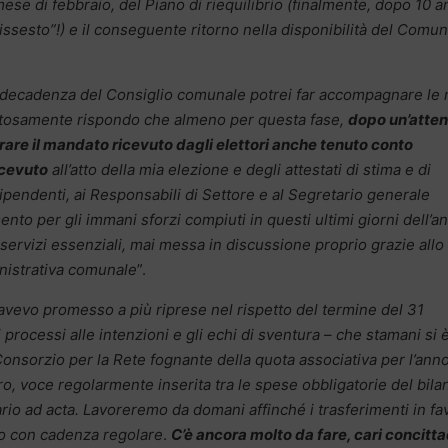
se di febbraio, del Piano di riequilibrio (finalmente, dopo 10 a
edissesto”!) e il conseguente ritorno nella disponibilità del Comun
lla decadenza del Consiglio comunale potrei far accompagnare le
pettosamente rispondo che almeno per questa fase,
dopo un’atten
are il mandato ricevuto dagli elettori anche tenuto conto
icevuto
all’atto della mia elezione e degli attestati di stima e di
ipendenti, ai Responsabili di Settore e al Segretario generale
nto per gli immani sforzi compiuti in questi ultimi giorni dell’a
 servizi essenziali, mai messa in discussione proprio grazie allo
nistrativa comunale
”.
avevo promesso a più riprese nel rispetto del termine del 31
rocessi alle intenzioni e gli echi di sventura – che stamani si 
onsorzio per la Rete fognante della quota associativa per l’ann
, voce regolarmente inserita tra le spese obbligatorie del bila
io ad acta. Lavoreremo da domani affinché i trasferimenti in fa
o con cadenza regolare
.
C’è ancora molto da fare, cari concitta