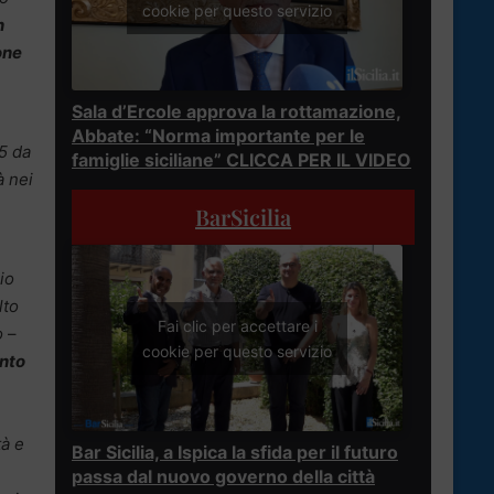
cookie per questo servizio
n
one
Sala d’Ercole approva la rottamazione,
Abbate: “Norma importante per le
5 da
famiglie siciliane” CLICCA PER IL VIDEO
à nei
BarSicilia
io
lto
Fai clic per accettare i
o
–
cookie per questo servizio
nto
tà e
Bar Sicilia, a Ispica la sfida per il futuro
passa dal nuovo governo della città