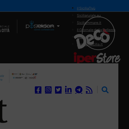
il SiciliaTivù
Siciliarurale.eu
Siciliammare.it
Il Network
Il Giornale della Bellezza
Siciliamedica.it
Sanitainsicilia.it