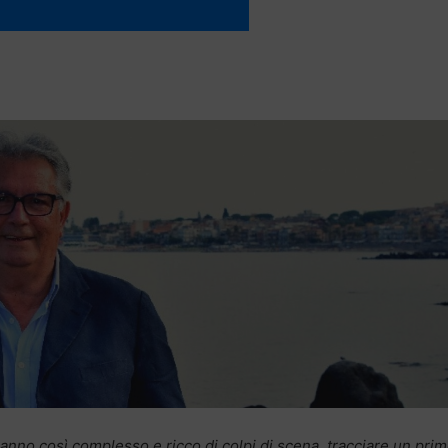
 anno così complesso e ricco di colpi di scena, tracciare un pri