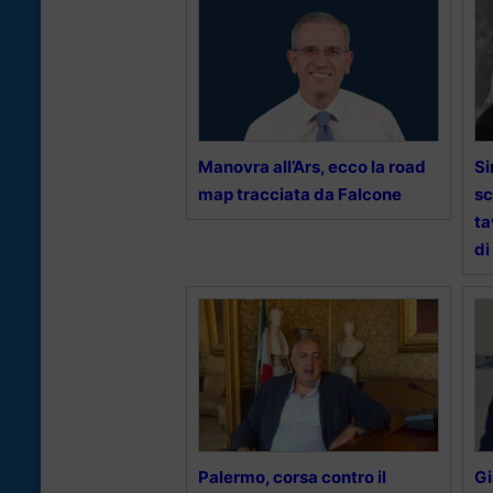
Manovra all’Ars, ecco la road
Si
map tracciata da Falcone
sc
ta
di
Palermo, corsa contro il
Gi