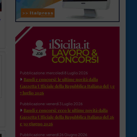
A
Pubblicazione: mercoledì 8 Luglio 2026
Bandi e concorsi: le ultime novità dalla
Gazzetta Ufficiale della Repubblica Italiana del 3 e
7 luglio 2026
Pubblicazione: venerdì 3 Luglio 2026
Bandi e concorsi: ecco le ultime novità dalla
Gazzetta Ufficiale della Repubblica Italiana del 26
e 30 giugno 2026
Pubblicazione: venerdì 26 Giugno 2026