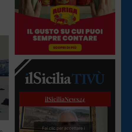
ilSiciliaNews
24
Fai clic per accettare i
mo