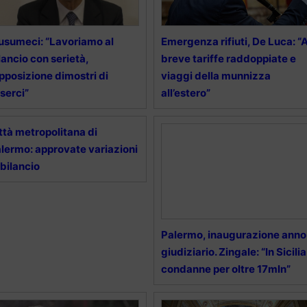
sumeci: “Lavoriamo al
Emergenza rifiuti, De Luca: “
lancio con serietà,
breve tariffe raddoppiate e
opposizione dimostri di
viaggi della munnizza
serci”
all’estero”
ttà metropolitana di
lermo: approvate variazioni
 bilancio
Palermo, inaugurazione anno
giudiziario. Zingale: “In Sicilia
condanne per oltre 17mln”