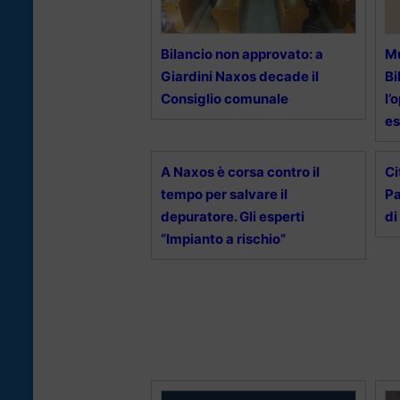
Bilancio non approvato: a
Mu
Giardini Naxos decade il
Bi
Consiglio comunale
l’
es
A Naxos è corsa contro il
Ci
tempo per salvare il
Pa
depuratore. Gli esperti
di
“Impianto a rischio”