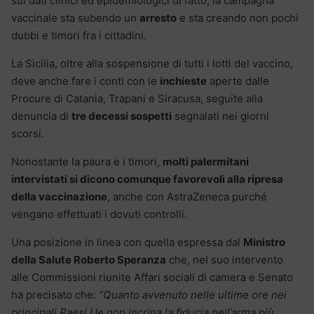
sui dati clinici ed epidemiologici di fatto, la campagna
vaccinale sta subendo un
arresto
e sta creando non pochi
dubbi e timori fra i cittadini.
La Sicilia, oltre alla sospensione di tutti i lotti del vaccino,
deve anche fare i conti con le
inchieste
aperte dalle
Procure di Catania, Trapani e Siracusa, seguite alla
denuncia di
tre decessi sospetti
segnalati nei giorni
scorsi.
Nonostante la paura e i timori,
molti palermitani
intervistati si dicono comunque favorevoli alla ripresa
della vaccinazione
, anche con AstraZeneca purché
vengano effettuati i dovuti controlli.
Una posizione in linea con quella espressa dal
Ministro
della Salute Roberto Speranza
che, nel suo intervento
alle Commissioni riunite Affari sociali di camera e Senato
ha precisato che:
“Quanto avvenuto nelle ultime ore nei
principali Paesi Ue non incrina la fiducia nell’arma più