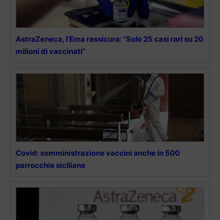
AstraZeneca, l’Ema rassicura: “Solo 25 casi rari su 20
milioni di vaccinati”
Covid: somministrazione vaccini anche in 500
parrocchie siciliane