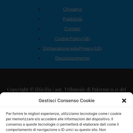
Chi siamo
Pubblicità
Contatti
Cookie Policy (UE)
Dichiarazione sulla Privacy (UE)
Disconoscimento
Copyright © ilSicilia | aut. Tribunale di Palermo n.11 del
29/09/2015
Gestisci Consenso Cookie
Editore: Mercurio Comunicazione Soc. Coop. A.R.L.
Per fornire le migliori esperienze, utilizziamo tecnologie come i cookie
per memorizzare e/o accedere alle informazioni del dispositivo. Il
Direttore Editoriale: Maurizio Scaglione
consenso a queste tecnologie ci permetterà di elaborare dati come il
comportamento di navigazione o ID unici su questo sito. Non