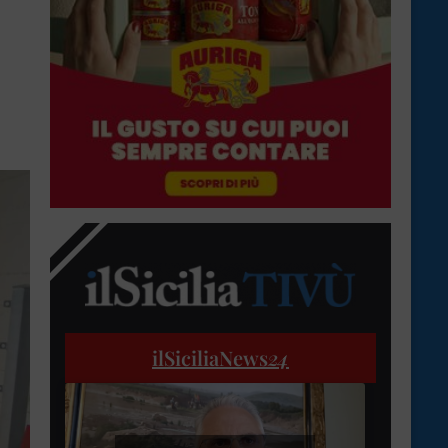
ilSiciliaNews
24