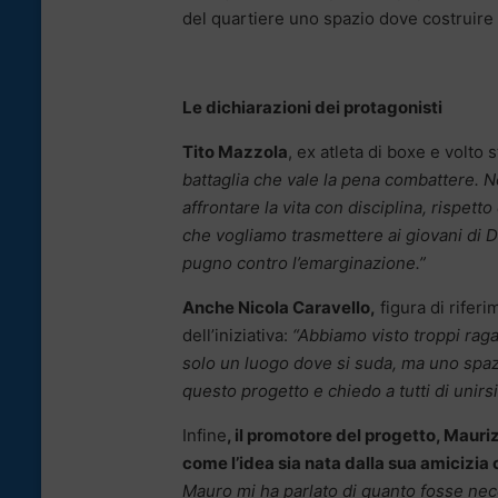
del quartiere uno spazio dove costruire i
Le dichiarazioni dei protagonisti
Tito Mazzola
, ex atleta di boxe e volto
battaglia che vale la pena combattere. No
affrontare la vita con disciplina, rispetto
che vogliamo trasmettere ai giovani di Da
pugno contro l’emarginazione.”
Anche Nicola Caravello,
figura di riferi
dell’iniziativa:
“Abbiamo visto troppi rag
solo un luogo dove si suda, ma uno spazi
questo progetto e chiedo a tutti di unirs
Infine
, il promotore del progetto, Maur
come l’idea sia nata dalla sua amicizia
Mauro mi ha parlato di quanto fosse ne