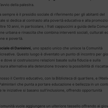
’avvio della palestra.
 sempre è il presidio sociale di riferimento per gli abitanti del
ale si dedica al contrasto alla povertà educativa e alla promozi
oltre 10 anni, in particolare, i frati cappuccini a guida della Comu
e urbana e rinascita che combina interventi sociali, culturali e
one e povertà.
ociale di Danisinni,
uno spazio unico che unisce la Comunità
 ricreative. Questo luogo è diventato un punto di incontro per gi
 e dove si costruiscono relazioni basate sulla fiducia e sulla
ra alternativa alla detenzione trovano la possibilità di riscatta
osso il Centro educativo, con la Biblioteca di quartiere, e l’Ateli
i Palminteri che punta a portare educazione e bellezza in un con
e le iniziative si basano sull’inclusione, offrendo opportunità
omunità vuole aggiungere un ulteriore tassello offrendo ai gio