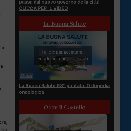
passa dal nuovo governo della città
CLICCA PER IL VIDEO
i
La Buona Salute
,
hid
Fai clic per accettare i
cookie per questo servizio
di
La Buona Salute 63° puntata: Ortopedia
i
oncologica
Oltre il Castello
ore,
iare