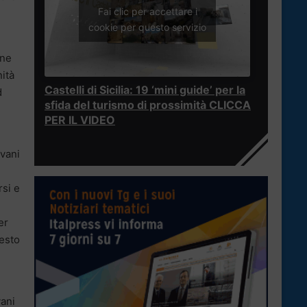
Fai clic per accettare i
cookie per questo servizio
one
nità
Castelli di Sicilia: 19 ‘mini guide’ per la
d
sfida del turismo di prossimità CLICCA
PER IL VIDEO
ovani
rsi e
er
testo
vani