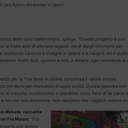
l loro futuro attraverso lo sport.
 storico dello sport palermitano, spiega:
“Questo progetto è una
n si tratta solo di allenare ragazzi, ma di dargli strumenti per
 e resilienza. La boxe ti insegna a cadere e a rialzarti, ed è quell
nisinni. Invito tutti, sportivi e non, a donare: ogni contributo è 
mento per la Thai boxe in Sicilia, sottolinea il valore sociale
azzi perdersi per mancanza di opportunità. Questa palestra non
o di crescita, condivisione e speranza. Sono fiero di far parte d
i a noi con una donazione. Non lasciamo che i ragazzi restino sol
izio Abbate
,
racconta
 con Fra Mauro
:
“Fra
cessario uno spazio