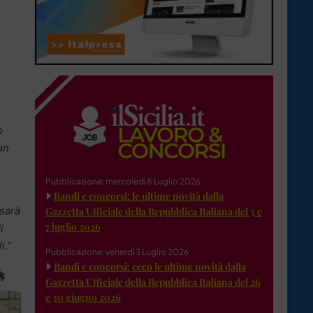
o
un
Pubblicazione: mercoledì 8 Luglio 2026
Bandi e concorsi: le ultime novità dalla
 sarà
Gazzetta Ufficiale della Repubblica Italiana del 3 e
7 luglio 2026
i
i.”
Pubblicazione: venerdì 3 Luglio 2026
Bandi e concorsi: ecco le ultime novità dalla
Gazzetta Ufficiale della Repubblica Italiana del 26
e 30 giugno 2026