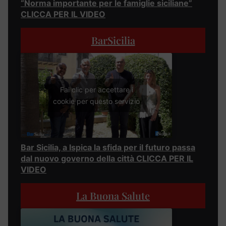
“Norma importante per le famiglie siciliane”
CLICCA PER IL VIDEO
BarSicilia
Fai clic per accettare i
cookie per questo servizio
Bar Sicilia, a Ispica la sfida per il futuro passa
dal nuovo governo della città CLICCA PER IL
VIDEO
La Buona Salute