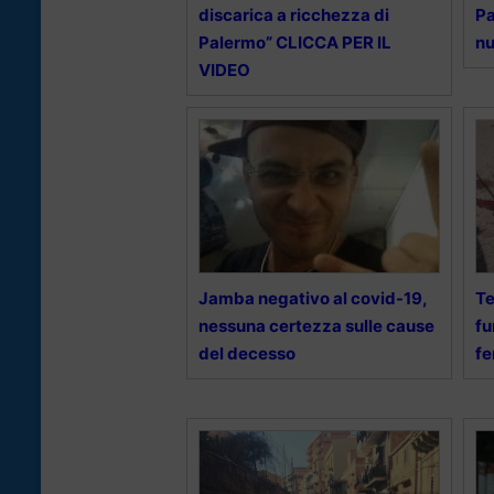
discarica a ricchezza di
Pa
Palermo” CLICCA PER IL
nu
VIDEO
Jamba negativo al covid-19,
Te
nessuna certezza sulle cause
fu
del decesso
fe