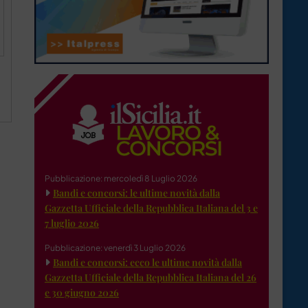
O
Pubblicazione: mercoledì 8 Luglio 2026
Bandi e concorsi: le ultime novità dalla
Gazzetta Ufficiale della Repubblica Italiana del 3 e
7 luglio 2026
Pubblicazione: venerdì 3 Luglio 2026
Bandi e concorsi: ecco le ultime novità dalla
Gazzetta Ufficiale della Repubblica Italiana del 26
e 30 giugno 2026