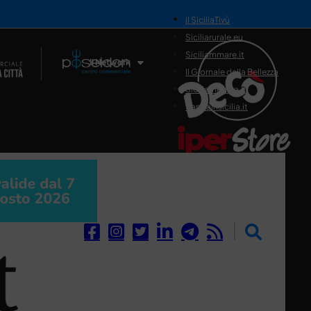
il SiciliaTivù
Siciliarurale.eu
Siciliammare.it
Il Network
Il Giornale della Bellezza
Siciliamedica.it
Sanitainsicilia.it