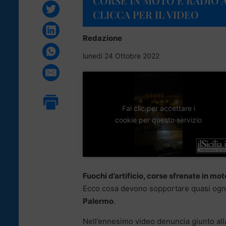
CORSE IN MOTO E RADIO 
CLICCA PER IL VIDEO
Redazione
lunedì 24 Ottobre 2022
Fai clic per accettare i
cookie per questo servizio
Fuochi d’artificio, corse sfrenate in mot
Ecco cosa devono sopportare quasi ogni n
Palermo
.
Nell’ennesimo video denuncia giunto alla r