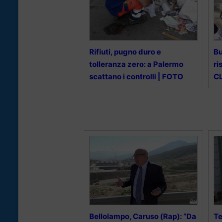
Rifiuti, pugno duro e
Bu
tolleranza zero: a Palermo
ri
scattano i controlli | FOTO
CL
Bellolampo, Caruso (Rap): “Da
Te