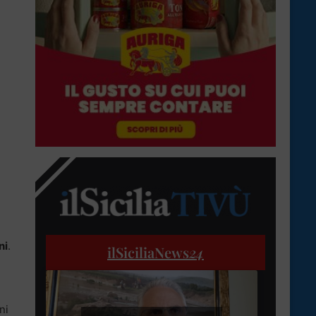
ni
.
ilSiciliaNews
24
a
ni