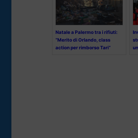
Natale a Palermo tra i rifiuti:
In
“Merito di Orlando, class
st
action per rimborso Tari”
un