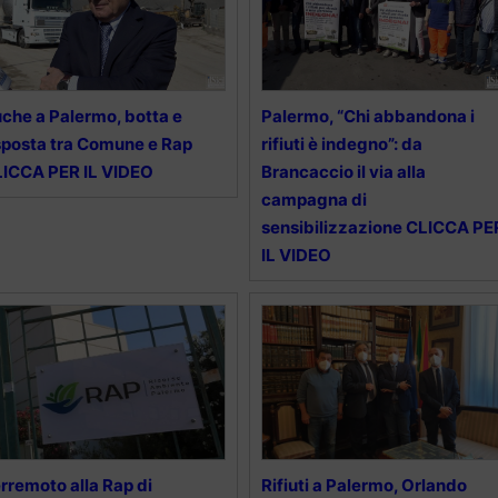
che a Palermo, botta e
Palermo, “Chi abbandona i
sposta tra Comune e Rap
rifiuti è indegno”: da
ICCA PER IL VIDEO
Brancaccio il via alla
campagna di
sensibilizzazione CLICCA PE
IL VIDEO
rremoto alla Rap di
Rifiuti a Palermo, Orlando