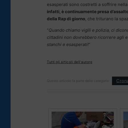
esasperati sono costretti a soffrire nell
infatti, è continuamente presa d’assalto
della Rap di giorno
, che triturano la spa
“
Quando chiamo vigili e polizia, ci dico
cittadini non dovrebbero ricorrere agli es
stanchi e esasperati!
“
Tutti gli articoli dell'autore
Cron
Questo articolo fa parte delle categorie: