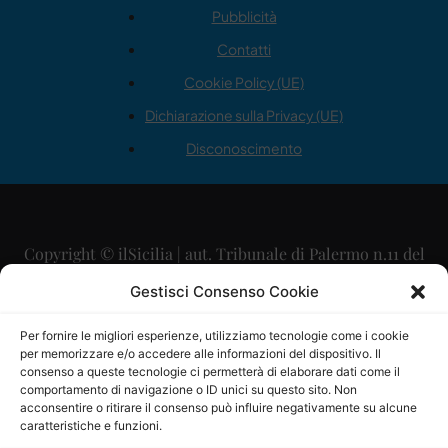
Pubblicità
Contatti
Cookie Policy (UE)
Dichiarazione sulla Privacy (UE)
Disconoscimento
Copyright © ilSicilia | aut. Tribunale di Palermo n.11 del
29/09/2015
Gestisci Consenso Cookie
Editore: Mercurio Comunicazione Soc. Coop. A.R.L.
Per fornire le migliori esperienze, utilizziamo tecnologie come i cookie
per memorizzare e/o accedere alle informazioni del dispositivo. Il
Direttore Editoriale: Maurizio Scaglione
consenso a queste tecnologie ci permetterà di elaborare dati come il
comportamento di navigazione o ID unici su questo sito. Non
Direttore Responsabile: Maria Calabrese
acconsentire o ritirare il consenso può influire negativamente su alcune
caratteristiche e funzioni.