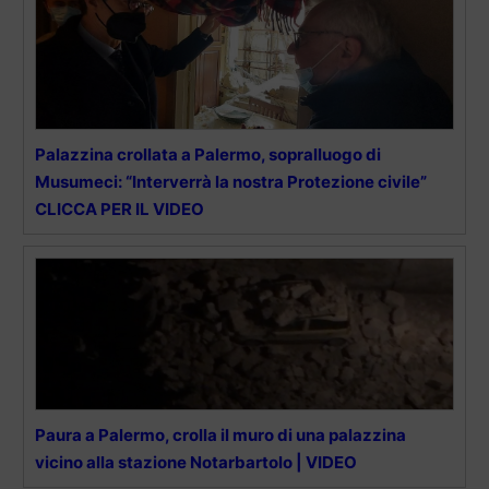
Palazzina crollata a Palermo, sopralluogo di
Musumeci: “Interverrà la nostra Protezione civile”
CLICCA PER IL VIDEO
Paura a Palermo, crolla il muro di una palazzina
vicino alla stazione Notarbartolo | VIDEO