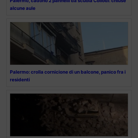
Palermo, cadono 2 pannelli da scuola Collodi: chiuse
alcune aule
Palermo: crolla cornicione di un balcone, panico fra i
residenti