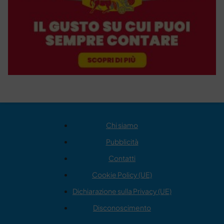
Chi siamo
Pubblicità
Contatti
Cookie Policy (UE)
Dichiarazione sulla Privacy (UE)
Disconoscimento