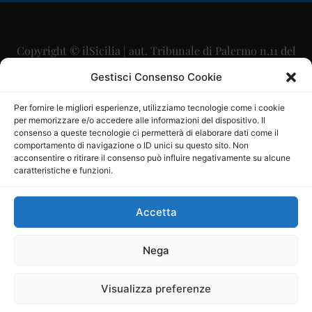
Copyright © ilSicilia | aut. Tribunale di Palermo n.11 del
29/09/2015
Gestisci Consenso Cookie
Editore: Mercurio Comunicazione Soc. Coop. A.R.L.
Per fornire le migliori esperienze, utilizziamo tecnologie come i cookie
per memorizzare e/o accedere alle informazioni del dispositivo. Il
Direttore Editoriale: Maurizio Scaglione
consenso a queste tecnologie ci permetterà di elaborare dati come il
comportamento di navigazione o ID unici su questo sito. Non
Direttore Responsabile: Maria Calabrese
acconsentire o ritirare il consenso può influire negativamente su alcune
caratteristiche e funzioni.
p.zza Sant’Oliva, 9 – 90141 – Palermo – 091335557
P.IVA: 06334930820
Accetta
Mercurio Comunicazione Società Cooperativa a r.l. è
iscritta al Registro degli Operatori di Comunicazione al
Nega
numero 26988
Visualizza preferenze
Sito gestito da
La Digitale srl
–
info@ladigitale.it