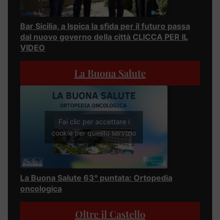
Bar Sicilia, a Ispica la sfida per il futuro passa
dal nuovo governo della città CLICCA PER IL
VIDEO
La Buona Salute
Fai clic per accettare i
cookie per questo servizio
La Buona Salute 63° puntata: Ortopedia
oncologica
Oltre il Castello