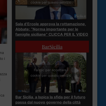
cookie per questo servizio
Sala d’Ercole approva la rottamazione,
Abbate: “Norma importante per le
famiglie siciliane” CLICCA PER IL VIDEO
BarSicilia
ina
o i
Fai clic per accettare i
iazza
cookie per questo servizio
i
ica
Bar Sicilia, a Ispica la sfida per il futuro
passa dal nuovo governo della città