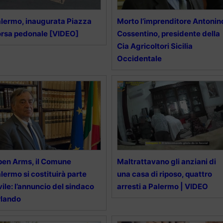
lermo, inaugurata Piazza
Morto l’imprenditore Antonin
rsa pedonale [VIDEO]
Cossentino, presidente della
Cia Agricoltori Sicilia
Occidentale
en Arms, il Comune
Maltrattavano gli anziani di
lermo si costituirà parte
una casa di riposo, quattro
vile: l’annuncio del sindaco
arresti a Palermo | VIDEO
rlando