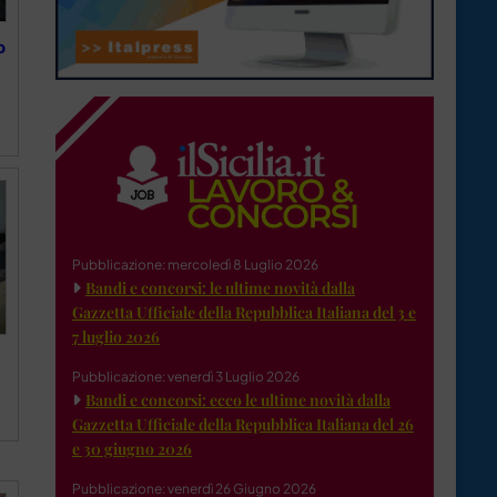
o
Pubblicazione: mercoledì 8 Luglio 2026
Bandi e concorsi: le ultime novità dalla
Gazzetta Ufficiale della Repubblica Italiana del 3 e
7 luglio 2026
Pubblicazione: venerdì 3 Luglio 2026
Bandi e concorsi: ecco le ultime novità dalla
Gazzetta Ufficiale della Repubblica Italiana del 26
e 30 giugno 2026
Pubblicazione: venerdì 26 Giugno 2026