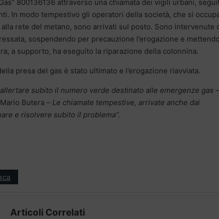
Gas” 800136136 attraverso una chiamata dei vigili urbani, segui
nti. In modo tempestivo gli operatori della società, che si occup
alla rete del metano, sono arrivati sul posto. Sono intervenute
teressata, sospendendo per precauzione l’erogazione e mettendo
a, a supporto, ha eseguito la riparazione della colonnina.
 della presa del gas è stato ultimato e l’erogazione riavviata.
allertare subito il numero verde destinato alle emergenze gas
 Mario Butera –
Le chiamate tempestive, arrivate anche dai
uare e risolvere subito il problema”.
aca
Articoli Correlati