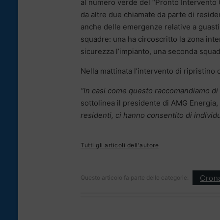
al numero verde del “Pronto Intervento 
da altre due chiamate da parte di reside
anche delle emergenze relative a guasti 
squadre: una ha circoscritto la zona in
sicurezza l’impianto, una seconda squadr
Nella mattinata l’intervento di ripristino
“In casi come questo raccomandiamo di 
sottolinea il presidente di AMG Energia,
residenti, ci hanno consentito di individ
Tutti gli articoli dell'autore
Cron
Questo articolo fa parte delle categorie: