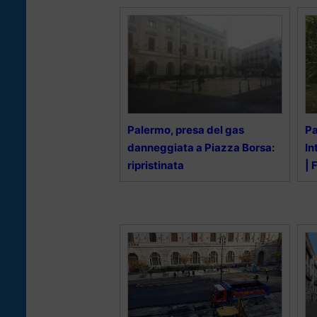
Palermo, presa del gas
Pa
danneggiata a Piazza Borsa:
In
ripristinata
| 