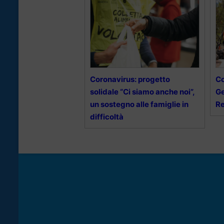
Coronavirus: progetto
Co
solidale “Ci siamo anche noi”,
Ge
un sostegno alle famiglie in
R
difficoltà