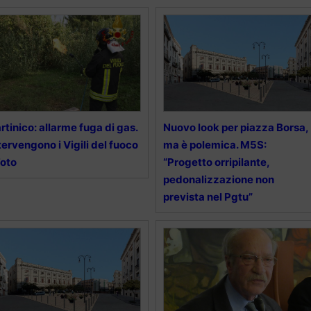
rtinico: allarme fuga di gas.
Nuovo look per piazza Borsa,
tervengono i Vigili del fuoco
ma è polemica. M5S:
Foto
“Progetto orripilante,
pedonalizzazione non
prevista nel Pgtu”