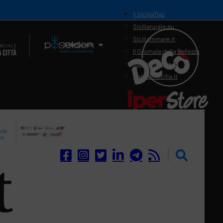
il SiciliaTivù
Siciliarurale.eu
Siciliammare.it
Il Network
Il Giornale della Bellezza
Siciliamedica.it
Sanitainsicilia.it