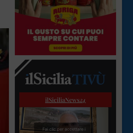
ilSiciliaNews
24
Fai clic per accettare i