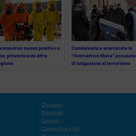
ronavirus: nuovo positivo a
Condannata e scarcerata la
la, proveniva da altra
“ricercatrice libica” accusata
egione
di istigazione al terrorismo
Chi siamo
Pubblicità
Contatti
Cookie Policy (UE)