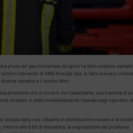
Una presa del gas incidentata da ignoti ha fatto scattare stamatt
l pronto intervento di AMG Energia Spa. In tanti avevano chiamat
n diverse squadre e il nucleo Nbcr.
sa pressione che si trova in via Calascibetta, una traversa di p
ente stradale: è stata immediatamente riparata dagli operatori d
i occupa della rete cittadina di distribuzione metano e di pubbl
, intorno alle 6.58 di stamattina, la segnalazione del problema