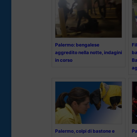
Palermo: bengalese
Fi
aggredito nella notte, indagini
ba
in corso
Ba
ag
Palermo, colpi di bastone e
Pa