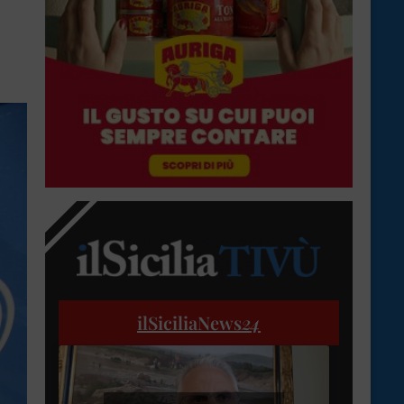
ilSiciliaNews
24