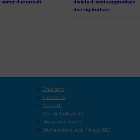
 uomo: due arresti
divieto di sosta aggredisce
due vigili urbani
Chi siamo
Pubblicità
Contatti
Cookie Policy (UE)
Disconoscimento
Dichiarazione sulla Privacy (UE)