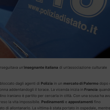
seguitava un’
insegnante italiana
di un’associazione culturale
bloccato dagli agenti di
Polizia
in un
mercato di Palermo
dopo 
donna addentandogli il torace. La vicenda inizia in
Francia
quand
dino iraniano è partito per cercarla in città. Con una scusa ha av
 reso la vita impossibile.
Pedinamenti
e
appostamenti
fino
to di allontanarlo. La vittima è stata portato in ospedale, mentr