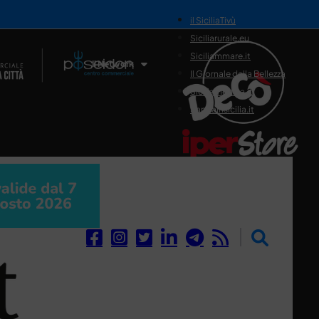
il SiciliaTivù
Siciliarurale.eu
Siciliammare.it
Il Network
Il Giornale della Bellezza
Siciliamedica.it
Sanitainsicilia.it