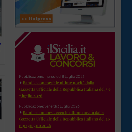
e
n
Pubblicazione: mercoledì 8 Luglio 2026
Bandi e concorsi: le ultime novità dalla
Gazzetta Ufficiale della Repubblica Italiana del 3 e
7 luglio 2026
Pubblicazione: venerdì 3 Luglio 2026
Bandi e concorsi: ecco le ultime novità dalla
Gazzetta Ufficiale della Repubblica Italiana del 26
e 30 giugno 2026