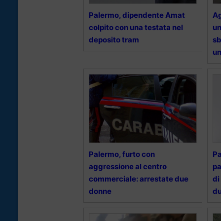
Palermo, dipendente Amat
Ag
colpito con una testata nel
un
deposito tram
sb
u
Palermo, furto con
Pa
aggressione al centro
pa
commerciale: arrestate due
di
donne
du