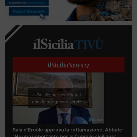
ilSiciliaNews
24
Fai clic per accettare i
cookie per questo servizio
Sala d’Ercole approva la rottamazione, Abbate:
“Norma importante per le famiglie siciliane”