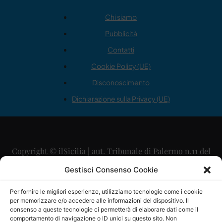
Chi siamo
Pubblicità
Contatti
Cookie Policy (UE)
Disconoscimento
Dichiarazione sulla Privacy (UE)
Copyright © ilSicilia | aut. Tribunale di Palermo n.11 del
29/09/2015
Gestisci Consenso Cookie
Editore: Mercurio Comunicazione Soc. Coop. A.R.L.
Per fornire le migliori esperienze, utilizziamo tecnologie come i cookie
per memorizzare e/o accedere alle informazioni del dispositivo. Il
Direttore Editoriale: Maurizio Scaglione
consenso a queste tecnologie ci permetterà di elaborare dati come il
comportamento di navigazione o ID unici su questo sito. Non