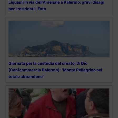
Liquami in via dell’Arsenale a Palermo: gravi disagi
per i residenti | Foto
Giornata per la custodia del creato, Di Dio
(Confcommercio Palermo): “Monte Pellegrino nel
totale abbandono”