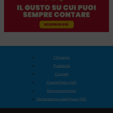
Chi siamo
Pubblicità
Contatti
Cookie Policy (UE)
Disconoscimento
Dichiarazione sulla Privacy (UE)