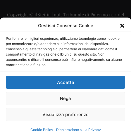
Copyright © ilSicilia | aut. Tribunale di Palermo n.11 del
29/09/2015
Gestisci Consenso Cookie
Editore: Mercurio Comunicazione Soc. Coop. A.R.L.
Per fornire le migliori esperienze, utilizziamo tecnologie come i cookie
per memorizzare e/o accedere alle informazioni del dispositivo. Il
Direttore Editoriale: Maurizio Scaglione
consenso a queste tecnologie ci permetterà di elaborare dati come il
comportamento di navigazione o ID unici su questo sito. Non
Direttore Responsabile: Maria Calabrese
acconsentire o ritirare il consenso può influire negativamente su alcune
caratteristiche e funzioni.
p.zza Sant’Oliva, 9 – 90141 – Palermo – 091335557
P.IVA: 06334930820
Accetta
Mercurio Comunicazione Società Cooperativa a r.l. è
iscritta al Registro degli Operatori di Comunicazione al
Nega
numero 26988
Visualizza preferenze
Sito gestito da
La Digitale srl
–
info@ladigitale.it
Cookie Policy
Dichiarazione sulla Privacy