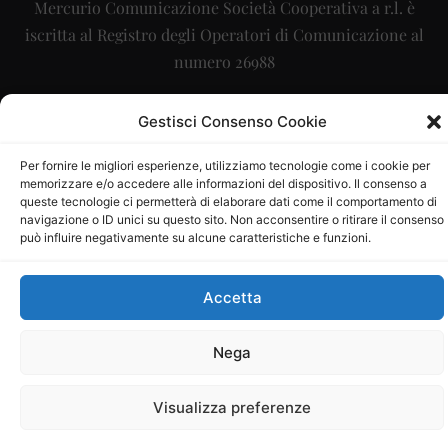
Mercurio Comunicazione Società Cooperativa a r.l. è
iscritta al Registro degli Operatori di Comunicazione al
numero 26988
Sito gestito da
La Digitale srl
–
info@ladigitale.it
Gestisci Consenso Cookie
Per fornire le migliori esperienze, utilizziamo tecnologie come i cookie per
memorizzare e/o accedere alle informazioni del dispositivo. Il consenso a
queste tecnologie ci permetterà di elaborare dati come il comportamento di
navigazione o ID unici su questo sito. Non acconsentire o ritirare il consenso
può influire negativamente su alcune caratteristiche e funzioni.
Accetta
Nega
Visualizza preferenze