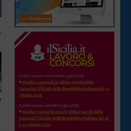
,
Pubblicazione: mercoledì 8 Luglio 2026
Bandi e concorsi: le ultime novità dalla
Gazzetta Ufficiale della Repubblica Italiana del 3 e
7 luglio 2026
a
Pubblicazione: venerdì 3 Luglio 2026
Bandi e concorsi: ecco le ultime novità dalla
Gazzetta Ufficiale della Repubblica Italiana del 26
e 30 giugno 2026