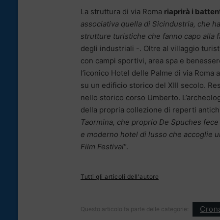
La struttura di via Roma
riaprirà i batte
associativa quella di Sicindustria, che ha
strutture turistiche che fanno capo alla 
degli industriali -. Oltre al villaggio tur
con campi sportivi, area spa e benessere
l’iconico Hotel delle Palme di via Roma 
su un edificio storico del XIII secolo. R
nello storico corso Umberto. L’archeolog
della propria collezione di reperti antichi
Taormina, che proprio De Spuches fece t
e moderno hotel di lusso che accoglie u
Film Festival
“.
Tutti gli articoli dell'autore
Cron
Questo articolo fa parte delle categorie: