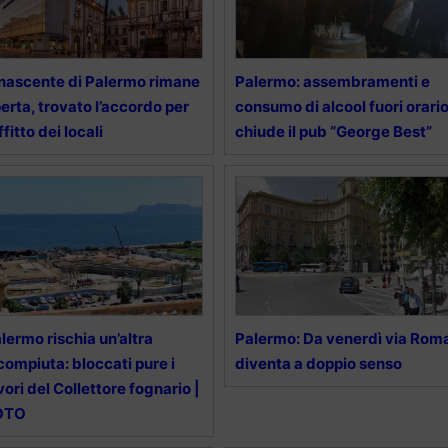
nascente di Palermo rimane
Palermo: assembramenti e
erta, trovato l’accordo per
consumo di alcool fuori orario
affitto dei locali
chiude il pub “George Best”
lermo rischia un’altra
Palermo: Da venerdì via Rom
compiuta: bloccati pure i
diventa a doppio senso
vori del Collettore fognario |
OTO