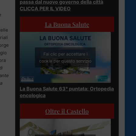
passa dal nuovo governo della città
CLICCA PER IL VIDEO
e
La Buona Salute
telle
iali
sorge
ogio
Fai clic per accettare i
ora
cookie per questo servizio
di
gante
na
La Buona Salute 63° puntata: Ortopedia
oncologica
Oltre il Castello