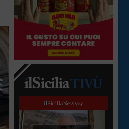
ilSiciliaNews
24