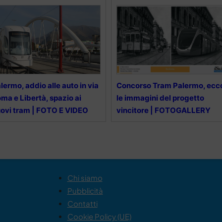
lermo, addio alle auto in via
Concorso Tram Palermo, ecc
ma e Libertà, spazio ai
le immagini del progetto
ovi tram | FOTO E VIDEO
vincitore | FOTOGALLERY
Chi siamo
Pubblicità
Contatti
Cookie Policy (UE)