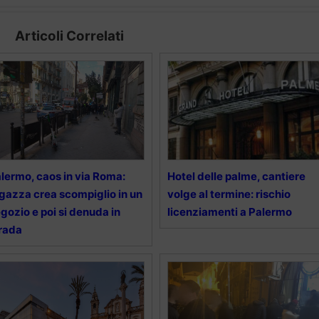
Articoli Correlati
lermo, caos in via Roma:
Hotel delle palme, cantiere
gazza crea scompiglio in un
volge al termine: rischio
gozio e poi si denuda in
licenziamenti a Palermo
rada