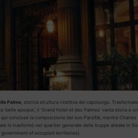
elle Palme
, storica struttura ricettiva del capoluogo. Trasformat
la ‘belle epoque’, il ‘Grand Hotel et des Palmes’ vanta storia e un
er qui concluse la composizione del suo Parsifal, mentre Charles
e lo trasformò nel quartier generale delle truppe alleate in Sici
ry government of occupied territories).