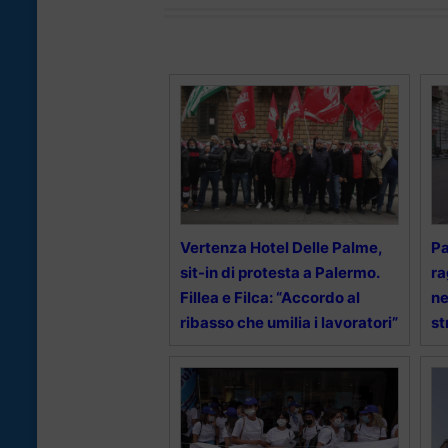
Vertenza Hotel Delle Palme,
Pa
sit-in di protesta a Palermo.
ra
Fillea e Filca: “Accordo al
ne
ribasso che umilia i lavoratori”
st