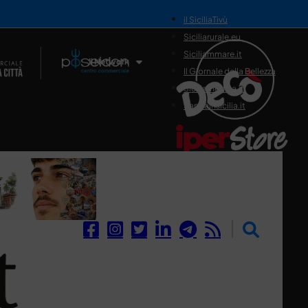
il SiciliaTivù
Siciliarurale.eu
Siciliammare.it
Il Network
Il Giornale della Bellezza
Siciliamedica.it
Sanitainsicilia.it