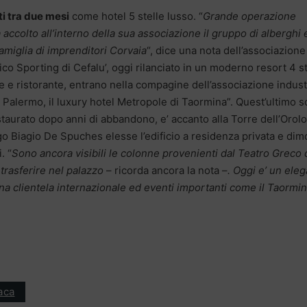
nti tra due mesi
come hotel 5 stelle lusso. “
Grande operazione
 accolto all’interno della sua associazione il gruppo di alberghi 
famiglia di imprenditori Corvaia
“, dice una nota dell’associazione
istico Sporting di Cefalu’, oggi rilanciato in un moderno resort 4 s
 e ristorante, entrano nella compagine dell’associazione industr
a Palermo, il luxury hotel Metropole di Taormina”. Quest’ultimo 
estaurato dopo anni di abbandono, e’ accanto alla Torre dell’Orol
o Biagio De Spuches elesse l’edificio a residenza privata e dim
. “
Sono ancora visibili le colonne provenienti dal Teatro Greco 
rasferire nel palazzo
– ricorda ancora la nota –
. Oggi e’ un ele
na clientela internazionale ed eventi importanti come il Taormi
aca