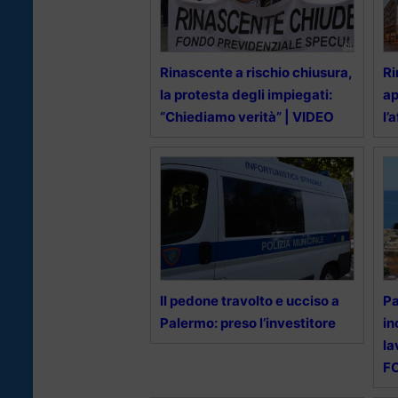
Rinascente a rischio chiusura,
Ri
la protesta degli impiegati:
ap
“Chiediamo verità” | VIDEO
l’
Il pedone travolto e ucciso a
Pa
Palermo: preso l’investitore
in
la
F