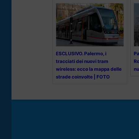
ESCLUSIVO. Palermo, i
Pa
tracciati dei nuovi tram
Ro
wireless: ecco la mappa delle
nu
strade coinvolte | FOTO