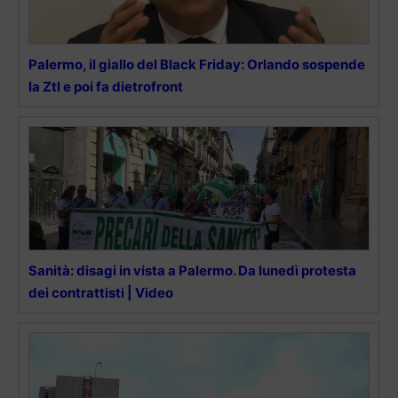
Palermo, il giallo del Black Friday: Orlando sospende
la Ztl e poi fa dietrofront
Sanità: disagi in vista a Palermo. Da lunedì protesta
dei contrattisti | Video