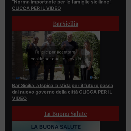
“Norma importante per le famiglie siciliane”
CLICCA PER IL VIDEO
BarSicilia
Fai clic per accettare i
cookie per questo servizio
Bar Sicilia, a Ispica la sfida per il futuro passa
dal nuovo governo della città CLICCA PER IL
VIDEO
La Buona Salute