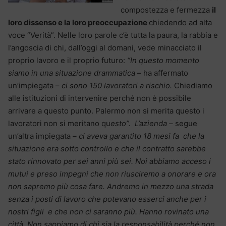
compostezza e fermezza
il
loro dissenso
e la loro preoccupazione
chiedendo ad alta
voce “Verità”. Nelle loro parole c’è tutta la paura, la rabbia e
l’angoscia di chi, dall’oggi al domani, vede minacciato il
proprio lavoro e il proprio futuro:
“In questo momento
siamo in una situazione drammatica
– ha affermato
un’impiegata –
ci sono 150 lavoratori a rischio.
Chiediamo
alle istituzioni di intervenire perché non è possibile
arrivare a questo punto. Palermo non si merita questo i
lavoratori non si meritano qu
esto”. L’azienda –
segue
un’altra impiegata
– ci aveva garantito 18 mesi fa che la
situazione era sotto controllo e che il contratto sarebbe
stato rinnovato per sei anni più sei. Noi abbiamo acceso i
mutui e preso impegni che non riusciremo a onorare e ora
non sapremo più cosa fare. Andremo in mezzo una strada
senza i posti di lavoro che potevano esserci anche per i
nostri figli e che non ci saranno più. Hanno rovinato una
città. Non sappiamo di chi sia la responsabilità perché non