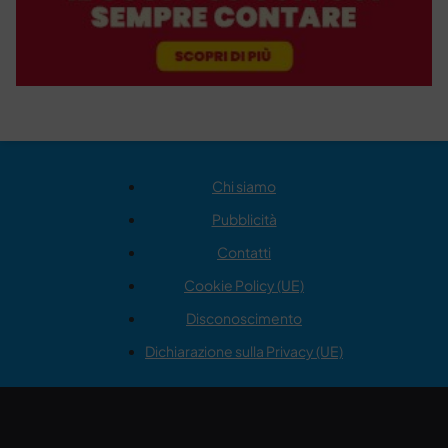
Chi siamo
Pubblicità
Contatti
Cookie Policy (UE)
Disconoscimento
Dichiarazione sulla Privacy (UE)