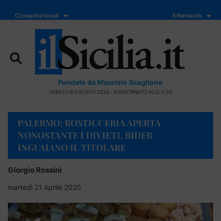
Cronache locali
Il Network
Fondato da Maurizio Scaglione
SABATO 8 AGOSTO 2026 - AGGIORNATO ALLE 11:53
PALERMO: ROSTICCERIA APERTA
NONOSTANTE I DIVIETI, RIDER
INGUAIANO IL TITOLARE
Giorgio Rossini
martedì 21 Aprile 2020