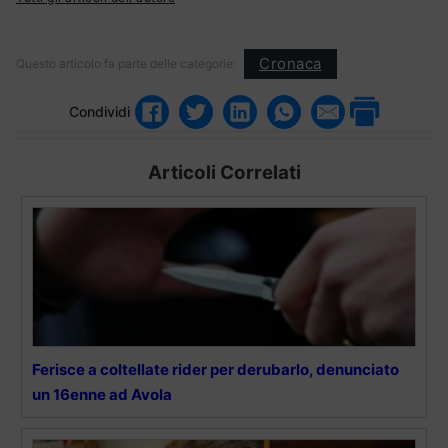
Cronaca
Questo articolo fa parte delle categorie:
Condividi
Articoli Correlati
Ferisce a coltellate rider per derubarlo, denunciato
un 16enne ad Avola