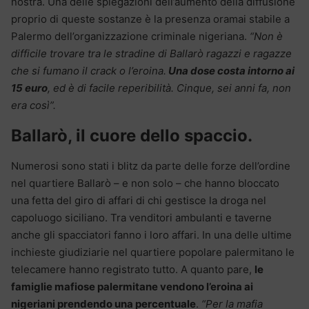
nostra. Una delle spiegazioni dell’aumento della diffusione
proprio di queste sostanze è la presenza oramai stabile a
Palermo dell’organizzazione criminale nigeriana.
“Non è
difficile trovare tra le stradine di Ballarò ragazzi e ragazze
che si fumano il crack o l’eroina.
Una dose costa intorno ai
15 euro
, ed è di facile reperibilità. Cinque, sei anni fa, non
era così”.
Ballarò, il cuore dello spaccio.
Numerosi sono stati i blitz da parte delle forze dell’ordine
nel quartiere Ballarò – e non solo – che hanno bloccato
una fetta del giro di affari di chi gestisce la droga nel
capoluogo siciliano. Tra venditori ambulanti e taverne
anche gli spacciatori fanno i loro affari. In una delle ultime
inchieste giudiziarie nel quartiere popolare palermitano le
telecamere hanno registrato tutto. A quanto pare,
le
famiglie mafiose palermitane vendono l’eroina ai
nigeriani prendendo una percentuale
.
“Per la mafia