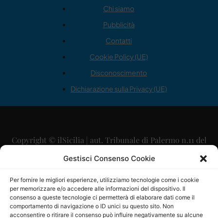
Chi siamo
Pubblicità
Contatti
Cookie Policy (UE)
Disconoscimento
Dichiarazione sulla Privacy (UE)
Copyright © ilSicilia | aut. Tribunale di Palermo n.11 del
29/09/2015
Gestisci Consenso Cookie
Editore: Mercurio Comunicazione Soc. Coop. A.R.L.
Per fornire le migliori esperienze, utilizziamo tecnologie come i cookie
per memorizzare e/o accedere alle informazioni del dispositivo. Il
Direttore Editoriale: Maurizio Scaglione
consenso a queste tecnologie ci permetterà di elaborare dati come il
comportamento di navigazione o ID unici su questo sito. Non
Direttore Responsabile: Maria Calabrese
acconsentire o ritirare il consenso può influire negativamente su alcune