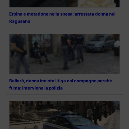
Eroina e metadone nella spesa: arrestata donna nel
Ragusano
Ballarò, donna incinta litiga col compagno perché
fuma: interviene la polizia