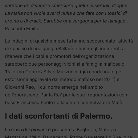
sarebbe un disonore smerciare quelle miserabili droghe.
La mafia non vuole averci nulla a che fare con i tossici di
eroina o di crack. Sarebbe una vergogna per le famiglie”.
Racconta Emilio.
Le indagini di qualche mese fa hanno scoperchiato l’attività
di spaccio di una gang a Ballarò e hanno gli inquirenti a
ritenere che i capi e promotori dell’organizzazione
sarebbero due personaggi vicini alla famiglia mafiosa di
‘Palermo Centro’: Silvio Mazzucco (già condannato per
estorsione aggravata dal metodo mafioso nel 2011) e
Giovanni Rao, il cui nome emerge nell’ambito
dell’operazione ‘Panta Rei’ per le sue frequentazioni con i
boss Francesco Paolo Lo Iacono e con Salvatore Mulè.
I dati sconfortanti di Palermo.
La
Casa dei giovani
è presente a Bagheria, Matera e
Mazara del Vallo. Da decenni, Padre Salvatore Lo Bue, gira