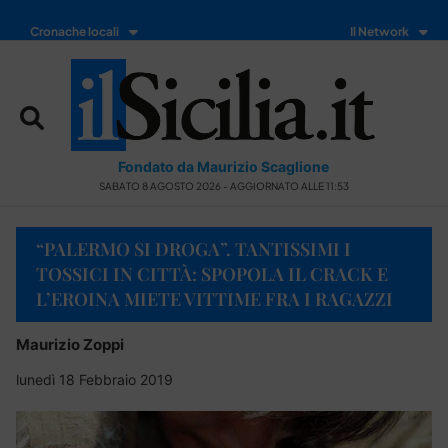
Cronache locali
Il Network
Fondato da Maurizio Scaglione
SABATO 8 AGOSTO 2026 - AGGIORNATO ALLE 11:53
“PALERMO SI DROGA”. TANTISSIMI I
TOSSICI IN CITTÀ: SPOPOLA IL CRACK E
L’EROINA MIETE VITTIME FRA I RAGAZZI
Maurizio Zoppi
lunedì 18 Febbraio 2019