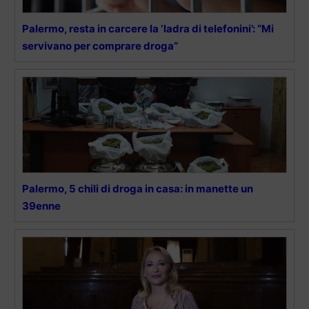
Palermo, resta in carcere la ‘ladra di telefonini’: “Mi
servivano per comprare droga”
Palermo, 5 chili di droga in casa: in manette un
39enne