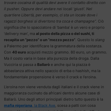
trovare cocaina di qualità devi avere il contatto diretto con
il pusher. Oppure devi andare nei locali ‘giusti’. Nel
quartiere Libertà, per esempio, ci sta un locale dove i
ragazzi borghesi si divertono tra coca e champagne”.
Ciò
significa che lo spacciatore di ‘bamba’ è un vero e proprio
‘delivery man’, ma
al posto della pizza o del sushi, ti
recapita un “pezzo” o un “mezzo pezzo”
. Questo lo
slang
a Palermo per identificare la grammatura della sostanza.
Con
40 euro
acquisti mezzo grammo. 80 euro, un grammo.
Ma il costo varia in base alla purezza della droga. Dalla
Vucciria si passa a
Ballarò
e anche qui la piazza è
abbastanza attiva nello spaccio di erba o hashish, ma la
fondamentale propensione è verso il crack e l’eroina.
L’eroina non viene venduta dagli italiani e il crack viene in
maggioranza cucinato da africani dentro alcune case di
Ballarò. Uno degli attori principali dietro tutto questo è la
mafia nigeriana
, la Black Axe
, scesa a patti con cosa