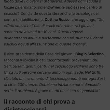
luogo dove i giovani si drogavano. Adesso ogni scuola o
locale palermitano, potenzialmente può essere centro di
spaccio”.
Condivide questa idea anche la psicologa del
centro di riabilitazione,
Cettina Russo,
che aggiunge: “
Gli
effetti sociali nell’uso di crack ed eroina tra i giovani,
saranno devastanti tra 10 anni. Questi ragazzi
diventeranno adulti e porteranno con sé, numerosi danni
psichici dovuti all’assunzione di queste droghe”.
Il vice-presidente della Casa dei giovani,
Biagio Sciortino
,
racconta a ilSicilia.it dati “sconfortanti” provenienti dai
Sert palermitani.
“I centri nel capoluogo siciliano sono tre.
Circa 750 persone cercano aiuto in ogni sede. Nel 2018,
c’è stato un incremento di tossicodipendenti per ogni Sert
di circa 230 utenze. Dobbiamo iniziare a porci domande
serie. Il problema è grave e tutti ne siamo responsabili”.
Il racconto di chi prova a
disintossicarsi.