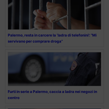
Palermo, resta in carcere la ‘ladra di telefonini’: “Mi
servivano per comprare droga”
Furti in serie a Palermo, caccia a ladra nei negozi in
centro