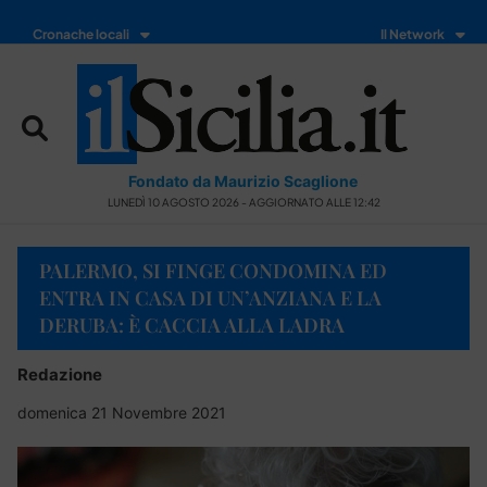
Cronache locali
Il Network
Fondato da Maurizio Scaglione
LUNEDÌ 10 AGOSTO 2026 - AGGIORNATO ALLE 12:42
PALERMO, SI FINGE CONDOMINA ED
ENTRA IN CASA DI UN’ANZIANA E LA
DERUBA: È CACCIA ALLA LADRA
Redazione
domenica 21 Novembre 2021