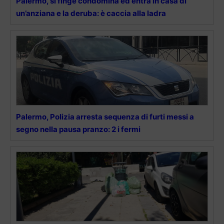
Palermo, si finge condomina ed entra in casa di
un’anziana e la deruba: è caccia alla ladra
Palermo, Polizia arresta sequenza di furti messi a
segno nella pausa pranzo: 2 i fermi