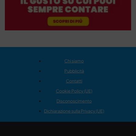
Chi siamo
Pubblicità
Contatti
Cookie Policy (UE)
Disconoscimento
Dichiarazione sulla Privacy (UE)