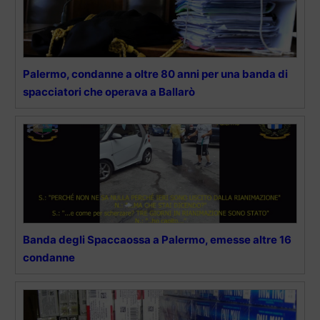
Palermo, condanne a oltre 80 anni per una banda di
spacciatori che operava a Ballarò
Banda degli Spaccaossa a Palermo, emesse altre 16
condanne