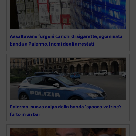
Assaltavano furgoni carichi di sigarette, sgominata
banda a Palermo. I nomi degli arrestati
Palermo, nuovo colpo della banda ‘spacca vetrine’:
furto in un bar