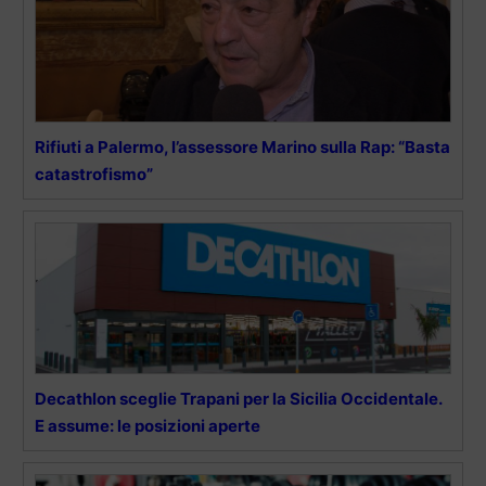
Rifiuti a Palermo, l’assessore Marino sulla Rap: “Basta
catastrofismo”
Decathlon sceglie Trapani per la Sicilia Occidentale.
E assume: le posizioni aperte