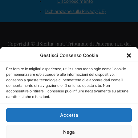
Disconoscimento
Dichiarazione sulla Privacy (UE)
Copyright © ilSicilia | aut. Tribunale di Palermo n.11 del
29/09/2015
Gestisci Consenso Cookie
Editore: Mercurio Comunicazione Soc. Coop. A.R.L.
Per fornire le migliori esperienze, utilizziamo tecnologie come i cookie
per memorizzare e/o accedere alle informazioni del dispositivo. Il
Direttore Editoriale: Maurizio Scaglione
consenso a queste tecnologie ci permetterà di elaborare dati come il
comportamento di navigazione o ID unici su questo sito. Non
Direttore Responsabile: Maria Calabrese
acconsentire o ritirare il consenso può influire negativamente su alcune
caratteristiche e funzioni.
p.zza Sant’Oliva, 9 – 90141 – Palermo – 091335557
P.IVA: 06334930820
Accetta
Mercurio Comunicazione Società Cooperativa a r.l. è
iscritta al Registro degli Operatori di Comunicazione al
Nega