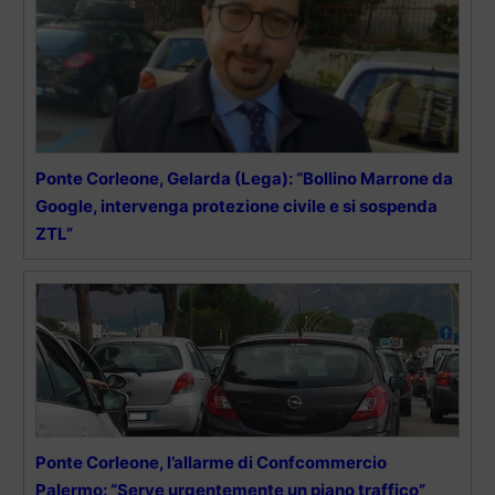
Ponte Corleone, Gelarda (Lega): “Bollino Marrone da
Google, intervenga protezione civile e si sospenda
ZTL”
Ponte Corleone, l’allarme di Confcommercio
Palermo: “Serve urgentemente un piano traffico”