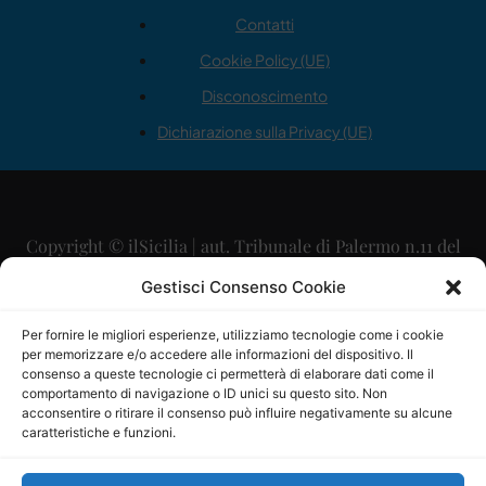
Contatti
Cookie Policy (UE)
Disconoscimento
Dichiarazione sulla Privacy (UE)
Copyright © ilSicilia | aut. Tribunale di Palermo n.11 del
29/09/2015
Gestisci Consenso Cookie
Editore: Mercurio Comunicazione Soc. Coop. A.R.L.
Per fornire le migliori esperienze, utilizziamo tecnologie come i cookie
per memorizzare e/o accedere alle informazioni del dispositivo. Il
Direttore Editoriale: Maurizio Scaglione
consenso a queste tecnologie ci permetterà di elaborare dati come il
comportamento di navigazione o ID unici su questo sito. Non
Direttore Responsabile: Maria Calabrese
acconsentire o ritirare il consenso può influire negativamente su alcune
caratteristiche e funzioni.
p.zza Sant’Oliva, 9 – 90141 – Palermo – 091335557