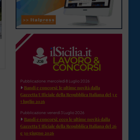
Pubblicazione: mercoledì 8 Luglio 2026
Bandi e concorsi: le ultime novità dalla
Gazzetta Ufficiale della Repubblica Italiana del 3 e
7 luglio 2026
Pubblicazione: venerdì 3 Luglio 2026
Bandi e concorsi: ecco le ultime novità dalla
Gazzetta Ufficiale della Repubblica Italiana del 26
e 30 giugno 2026