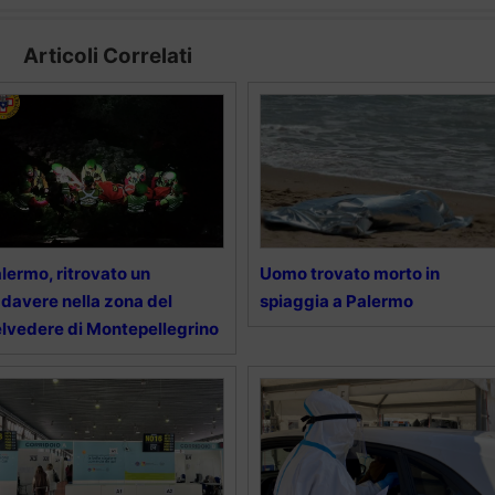
Articoli Correlati
lermo, ritrovato un
Uomo trovato morto in
davere nella zona del
spiaggia a Palermo
lvedere di Montepellegrino