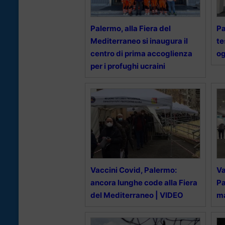
Palermo, alla Fiera del
Pa
Mediterraneo si inaugura il
te
centro di prima accoglienza
og
per i profughi ucraini
Vaccini Covid, Palermo:
Va
ancora lunghe code alla Fiera
Pa
del Mediterraneo | VIDEO
m