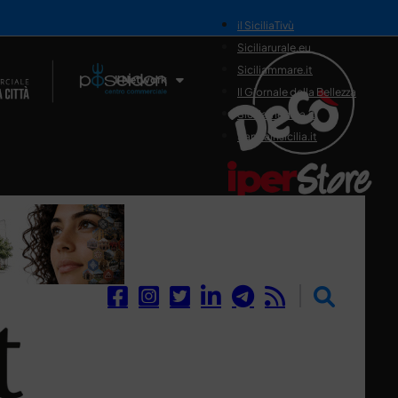
il SiciliaTivù
Siciliarurale.eu
Siciliammare.it
Il Network
Il Giornale della Bellezza
Siciliamedica.it
Sanitainsicilia.it