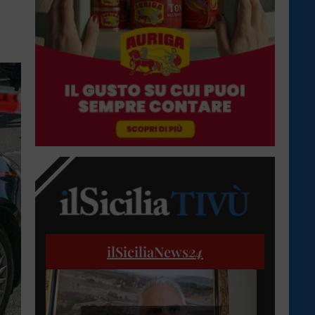
ilSiciliaNews
24