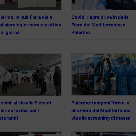
lermo, in hub Fiera via a
Covid, riapre drive in della
st sierologici: servizio attivo
Fiera del Mediterraneo a
ni giorno
Palermo
ccini, al via alla Fiera di
Palermo: tamponi “drive in”
lermo le dosi per i
alla Fiera del Mediterraneo,
aturandi
via allo screening di massa