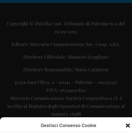
Copyright © ilSicilia | aut. Tribunale di Palermo n.11 del
29/09/2015
Editore: Mercurio Comunicazione Soc. Coop. A.R.L.
Direttore Editoriale: Maurizio Scaglione
Direttore Responsabile: Maria Calabrese
p.zza Sant’Oliva, 9 – 90141 – Palermo – 091335557
P.IVA: 06334930820
Mercurio Comunicazione Società Cooperativa a r.l. è
iscritta al Registro degli Operatori di Comunicazione al
numero 26988
Gestisci Consenso Cookie
Sito gestito da
La Digitale srl
–
info@ladigitale.it