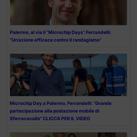
Palermo, al via il “Microchip Days”. Ferrandelli:
“Un’azione efficace contro il randagismo”
Microchip Day a Palermo, Ferrandelli: “Grande
partecipazione alla postazione mobile di
Sferracavallo” CLICCA PER IL VIDEO