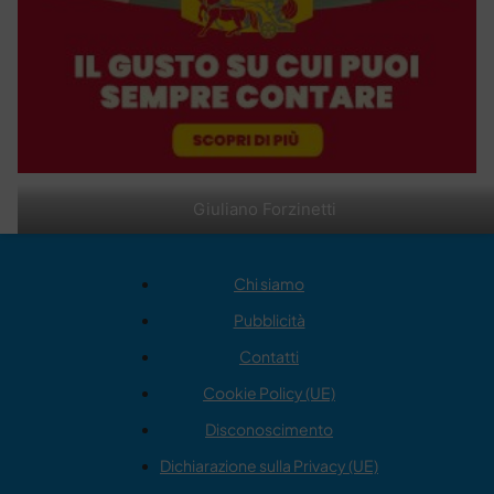
Giuliano Forzinetti
Chi siamo
Pubblicità
Contatti
Cookie Policy (UE)
Disconoscimento
Dichiarazione sulla Privacy (UE)