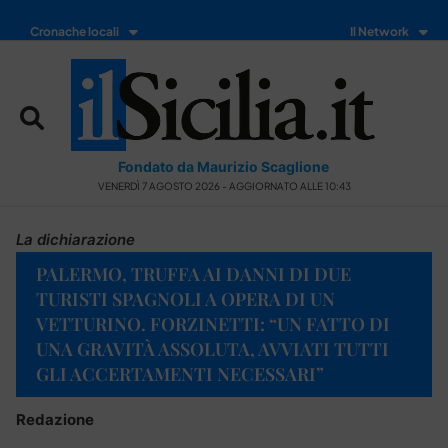
Cronache locali
Il Network
Fondato da Maurizio Scaglione
VENERDÌ 7 AGOSTO 2026 - AGGIORNATO ALLE 10:43
La dichiarazione
PALERMO, TRUFFA AI DANNI DI DUE
TURISTI SPAGNOLI A OPERA DI UN
VETTURINO. FORZINETTI: “UN FATTO DI
UNA GRAVITÀ ASSOLUTA, AVVIATI TUTTI
GLI ACCERTAMENTI NECESSARI”
Redazione