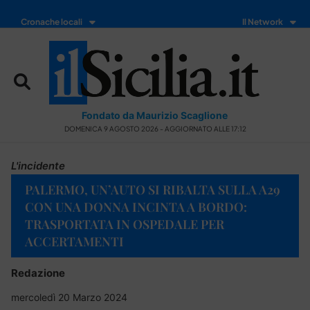
Cronache locali
Il Network
Fondato da Maurizio Scaglione
DOMENICA 9 AGOSTO 2026 - AGGIORNATO ALLE 17:12
L'incidente
PALERMO, UN’AUTO SI RIBALTA SULLA A29
CON UNA DONNA INCINTA A BORDO:
TRASPORTATA IN OSPEDALE PER
ACCERTAMENTI
Redazione
mercoledì 20 Marzo 2024