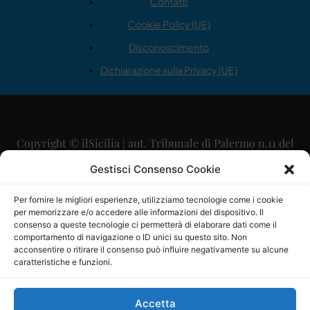
Contatti
Cookie Policy (UE)
Disconoscimento
Dichiarazione sulla Privacy (UE)
Copyright © ilSicilia | aut. Tribunale di Palermo n.11 del
29/09/2015
Gestisci Consenso Cookie
Editore: Mercurio Comunicazione Soc. Coop. A.R.L.
Per fornire le migliori esperienze, utilizziamo tecnologie come i cookie
per memorizzare e/o accedere alle informazioni del dispositivo. Il
Direttore Editoriale: Maurizio Scaglione
consenso a queste tecnologie ci permetterà di elaborare dati come il
comportamento di navigazione o ID unici su questo sito. Non
Direttore Responsabile: Maria Calabrese
acconsentire o ritirare il consenso può influire negativamente su alcune
caratteristiche e funzioni.
p.zza Sant’Oliva, 9 – 90141 – Palermo – 091335557
P.IVA: 06334930820
Accetta