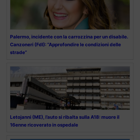
Palermo, incidente con la carrozzina per un disabile.
Canzoneri (FdI): “Approfondire le condizioni delle
strade”
Letojanni (ME), l’auto si ribalta sulla A18: muore il
16enne ricoverato in ospedale