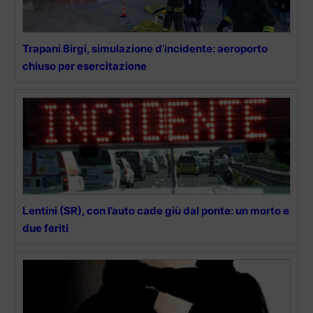
Trapani Birgi, simulazione d’incidente: aeroporto
chiuso per esercitazione
Lentini (SR), con l’auto cade giù dal ponte: un morto e
due feriti