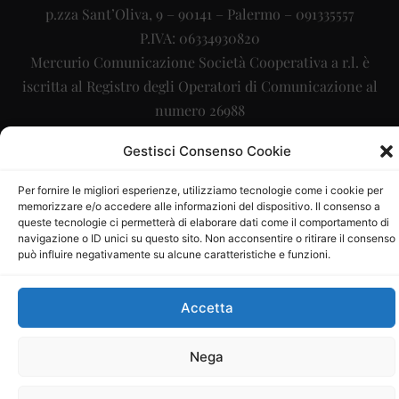
p.zza Sant’Oliva, 9 – 90141 – Palermo – 091335557
P.IVA: 06334930820
Mercurio Comunicazione Società Cooperativa a r.l. è
iscritta al Registro degli Operatori di Comunicazione al
numero 26988
Sito gestito da
La Digitale srl
–
info@ladigitale.it
Gestisci Consenso Cookie
Per fornire le migliori esperienze, utilizziamo tecnologie come i cookie per
memorizzare e/o accedere alle informazioni del dispositivo. Il consenso a
queste tecnologie ci permetterà di elaborare dati come il comportamento di
navigazione o ID unici su questo sito. Non acconsentire o ritirare il consenso
può influire negativamente su alcune caratteristiche e funzioni.
Accetta
Nega