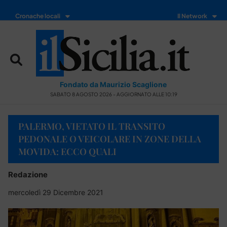
Cronache locali
Il Network
Fondato da Maurizio Scaglione
SABATO 8 AGOSTO 2026 - AGGIORNATO ALLE 10:19
PALERMO, VIETATO IL TRANSITO
PEDONALE O VEICOLARE IN ZONE DELLA
MOVIDA: ECCO QUALI
Redazione
mercoledì 29 Dicembre 2021