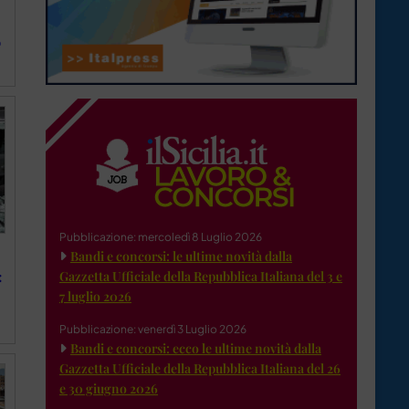
o
Pubblicazione: mercoledì 8 Luglio 2026
Bandi e concorsi: le ultime novità dalla
Gazzetta Ufficiale della Repubblica Italiana del 3 e
:
7 luglio 2026
Pubblicazione: venerdì 3 Luglio 2026
Bandi e concorsi: ecco le ultime novità dalla
Gazzetta Ufficiale della Repubblica Italiana del 26
e 30 giugno 2026