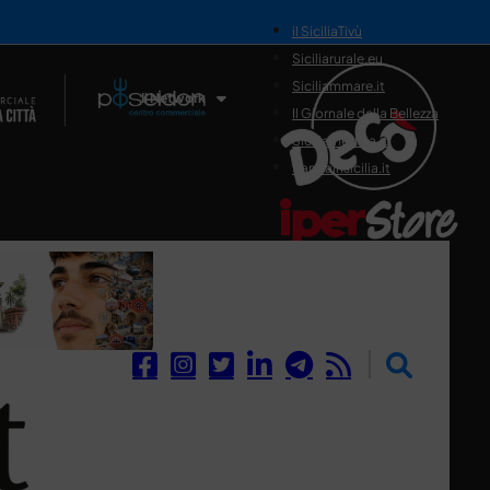
il SiciliaTivù
Siciliarurale.eu
Siciliammare.it
Il Network
Il Giornale della Bellezza
Siciliamedica.it
Sanitainsicilia.it