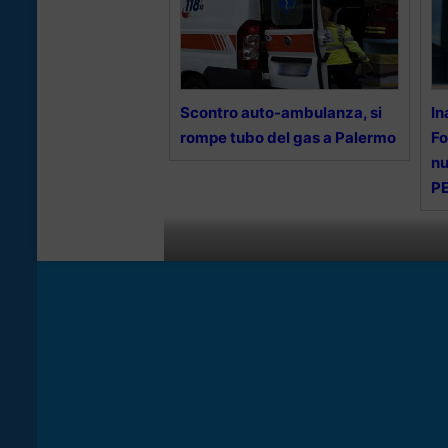
Scontro auto-ambulanza, si
In
rompe tubo del gas a Palermo
Fo
nu
PE