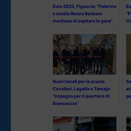
Euro 2032, Figuccia: “Palermo
Eu
e stadio Renzo Barbera
“P
meritano di ospitare le gare”
CL
Nuovi locali per la scuola
Sa
Cavallari, Lagalla e Tamajo:
at
“Impegno per il quartiere di
pe
Brancaccio”