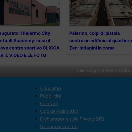
augurato il Palermo City
Palermo, colpi di pistola
otball Academy: ecco il
contro un edificio al quartiere
ovo centro sportivo CLICCA
Zen: indagini in corso
R IL VIDEO E LE FOTO
Laura Lupo e Pietro Delia
Chi siamo
Pubblicità
Contatti
Cookie Policy (UE)
Dichiarazione sulla Privacy (UE)
Disconoscimento