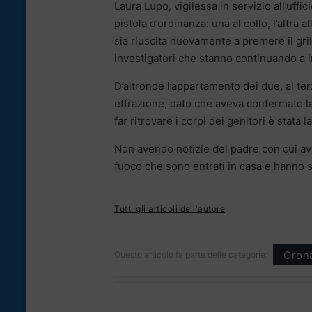
Laura Lupo, vigilessa in servizio all’uffic
pistola d’ordinanza: una al collo, l’altra
sia riuscita nuovamente a premere il gri
investigatori che stanno continuando a 
D’altronde l’appartamento dei due, al ter
effrazione, dato che aveva confermato la
far ritrovare i corpi dei genitori è stata la
Non avendo notizie del padre con cui av
fuoco che sono entrati in casa e hanno s
Tutti gli articoli dell'autore
Cron
Questo articolo fa parte delle categorie: