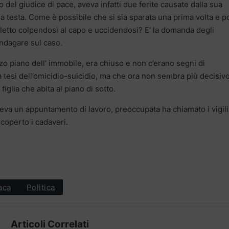
io del giudice di pace, aveva infatti due ferite causate dalla sua
 alla testa. Come è possibile che si sia sparata una prima volta e p
lletto colpendosi al capo e uccidendosi? E’ la domanda degli
indagare sul caso.
zo piano dell’ immobile, era chiuso e non c’erano segni di
 tesi dell’omicidio-suicidio, ma che ora non sembra più decisivo
 figlia che abita al piano di sotto.
eva un appuntamento di lavoro, preoccupata ha chiamato i vigili
coperto i cadaveri.
aca
Politica
Articoli Correlati