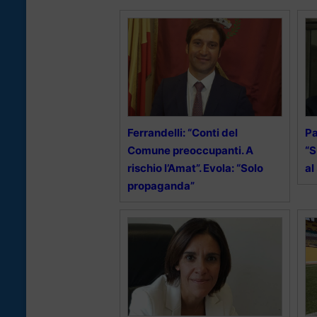
Ferrandelli: “Conti del
Pa
Comune preoccupanti. A
“S
rischio l’Amat”. Evola: “Solo
al
propaganda”