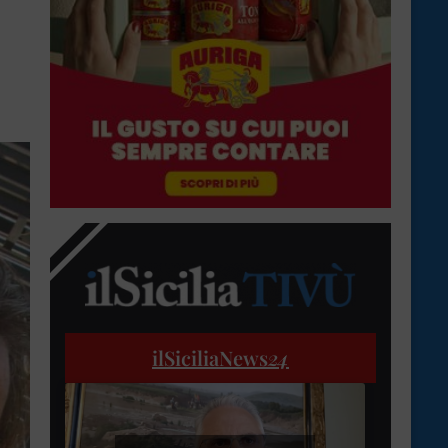
ilSiciliaNews
24