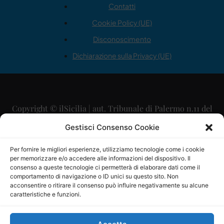
Contatti
Cookie Policy (UE)
Disconoscimento
Dichiarazione sulla Privacy (UE)
Copyright © ilSicilia | aut. Tribunale di Palermo n.11 del
29/09/2015
Gestisci Consenso Cookie
Editore: Mercurio Comunicazione Soc. Coop. A.R.L.
Per fornire le migliori esperienze, utilizziamo tecnologie come i cookie
per memorizzare e/o accedere alle informazioni del dispositivo. Il
Direttore Editoriale: Maurizio Scaglione
consenso a queste tecnologie ci permetterà di elaborare dati come il
comportamento di navigazione o ID unici su questo sito. Non
Direttore Responsabile: Maria Calabrese
acconsentire o ritirare il consenso può influire negativamente su alcune
caratteristiche e funzioni.
p.zza Sant’Oliva, 9 – 90141 – Palermo – 091335557
P.IVA: 06334930820