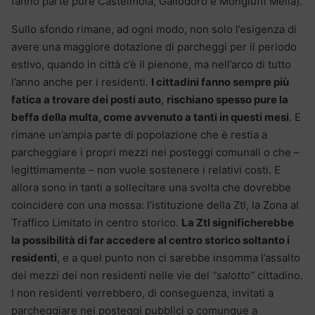
fanno parte pure Castelmola, Gallodoro e Mongiuffi Melia).
Sullo sfondo rimane, ad ogni modo, non solo l’esigenza di
avere una maggiore dotazione di parcheggi per il periodo
estivo, quando in città c’è il pienone, ma nell’arco di tutto
l’anno anche per i residenti.
I cittadini fanno sempre più
fatica a trovare dei posti auto
,
rischiano spesso pure la
beffa della multa, come avvenuto a tanti in questi mesi
. E
rimane un’ampia parte di popolazione che è restia a
parcheggiare i propri mezzi nei posteggi comunali o che –
legittimamente – non vuole sostenere i relativi costi. E
allora sono in tanti a sollecitare una svolta che dovrebbe
coincidere con una mossa: l’istituzione della Ztl, la Zona al
Traffico Limitato in centro storico.
La Ztl significherebbe
la possibilità di far accedere al centro storico soltanto i
residenti
, e a quel punto non ci sarebbe insomma l’assalto
dei mezzi dei non residenti nelle vie del
“salotto”
cittadino.
I non residenti verrebbero, di conseguenza, invitati a
parcheggiare nei posteggi pubblici o comunque a