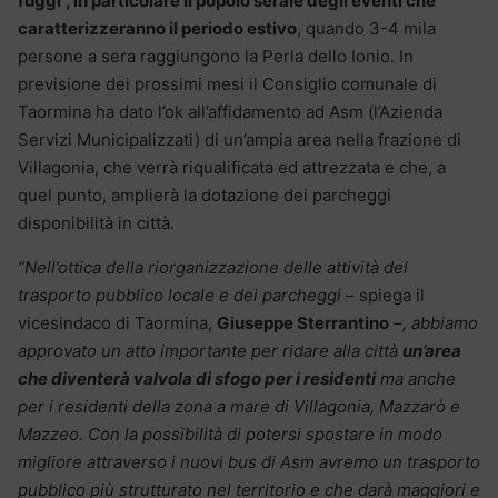
fuggi”, in particolare il popolo serale degli eventi che
caratterizzeranno il periodo estivo
, quando 3-4 mila
persone a sera raggiungono la Perla dello Ionio. In
previsione dei prossimi mesi il Consiglio comunale di
Taormina ha dato l’ok all’affidamento ad Asm (l’Azienda
Servizi Municipalizzati) di un’ampia area nella frazione di
Villagonia, che verrà riqualificata ed attrezzata e che, a
quel punto, amplierà la dotazione dei parcheggi
disponibilità in città.
“Nell’ottica della riorganizzazione delle attività del
trasporto pubblico locale e dei parcheggi
– spiega il
vicesindaco di Taormina,
Giuseppe Sterrantino
–
, abbiamo
approvato un atto importante per ridare alla città
un’area
che diventerà valvola di sfogo per i residenti
ma anche
per i residenti della zona a mare di Villagonia, Mazzarò e
Mazzeo. Con la possibilità di potersi spostare in modo
migliore attraverso i nuovi bus di Asm avremo un trasporto
pubblico più strutturato nel territorio e che darà maggiori e