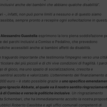
o inclusivi anche dei bambini che abbiano qualche disabilità”.
i -,
infatti, non può porre limiti a nessuno e di questo siamo
Cassibba, sempre pronto a recepire ogni sollecitazione in quest
e Alessandro Guastella
esprimono la loro piena soddisfazione p
zione dei parchi inclusivi a Comiso e Pedalino, che prevedono
udiche accessibili anche ai bambini affetti da disabilità.
n traguardo importante che testimonia l’impegno verso una città
rticolare dei più piccoli e di chi vive condizioni di fragilità. I parc
o di gioco, ma uno spazio di socializzazione, crescita e
sentirsi accolto e valorizzato. L’ottenimento del finanziamento 
.000 euro – è stato possibile grazie a
uno specifico emendame
no Ignazio Abbate, al quale va il nostro sentito ringraziamen
tà di Comiso e verso le politiche inclusive
. Un ringraziamento
Rita Schembari, che ha immediatamente accolto la nostra propost
bblici Roberto Cassibba e agli uffici comunali competenti di