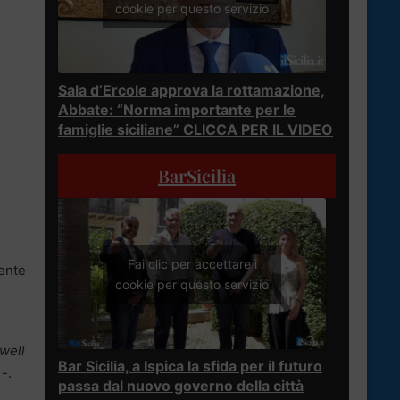
cookie per questo servizio
Sala d’Ercole approva la rottamazione,
Abbate: “Norma importante per le
famiglie siciliane” CLICCA PER IL VIDEO
BarSicilia
Fai clic per accettare i
dente
cookie per questo servizio
owell
Bar Sicilia, a Ispica la sfida per il futuro
-.
passa dal nuovo governo della città