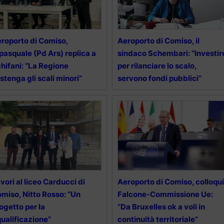
roporto di Comiso,
Aeroporto di Comiso, il
pasquale (Pd Ars) replica a
sindaco Schembari: “Investir
hifani: “La Regione
per rilanciare lo scalo,
stenga gli scali minori”
servono fondi pubblici”
vori al liceo Carducci di
Aeroporto di Comiso, colloqui
miso, Nitto Rosso: “Un
Falcone-Commissione Ue:
ogetto per la
“Da Bruxelles ok a voli in
qualificazione”
continuità territoriale”