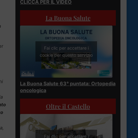
CLICCA PER IL VIDEO
La Buona Salute
a
er
Fai clic per accettare i
cookie per questo servizio
hi
La Buona Salute 63° puntata: Ortopedia
oncologica
da
nto
Oltre il Castello
to
a,
Fai clic per accettare i