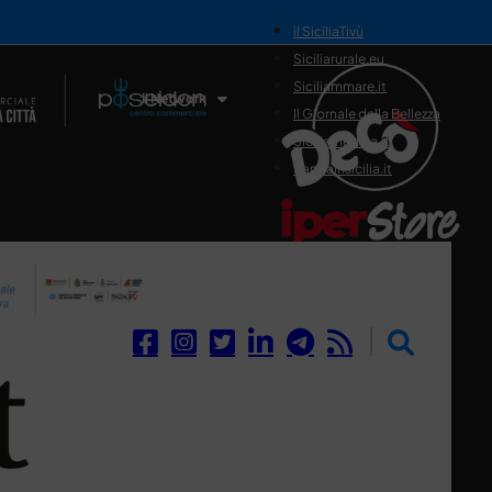
il SiciliaTivù
Siciliarurale.eu
Siciliammare.it
Il Network
Il Giornale della Bellezza
Siciliamedica.it
Sanitainsicilia.it