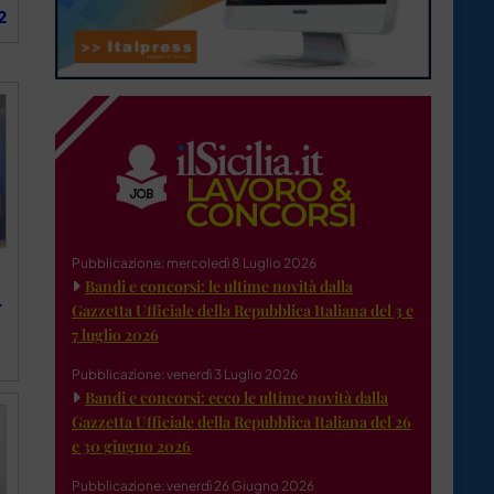
2
Pubblicazione: mercoledì 8 Luglio 2026
Bandi e concorsi: le ultime novità dalla
.
Gazzetta Ufficiale della Repubblica Italiana del 3 e
7 luglio 2026
Pubblicazione: venerdì 3 Luglio 2026
Bandi e concorsi: ecco le ultime novità dalla
Gazzetta Ufficiale della Repubblica Italiana del 26
e 30 giugno 2026
Pubblicazione: venerdì 26 Giugno 2026