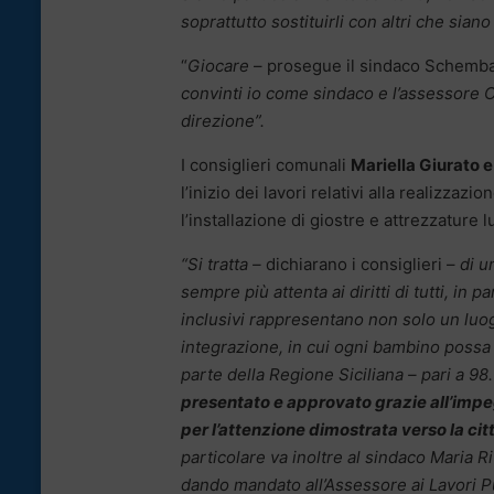
soprattutto sostituirli con altri che sian
“
Giocare
– prosegue il sindaco Schembar
convinti io come sindaco e l’assessore 
direzione”.
I consiglieri comunali
Mariella Giurato 
l’inizio dei lavori relativi alla realizza
l’installazione di giostre e attrezzature l
“Si tratta –
dichiarano i consiglieri –
di u
sempre più attenta ai diritti di tutti, in pa
inclusivi rappresentano non solo un luog
integrazione, in cui ogni bambino possa 
parte della Regione Siciliana – pari a 98
presentato e approvato grazie all’impeg
per l’attenzione dimostrata verso la cit
particolare va inoltre al sindaco Maria 
dando mandato all’Assessore ai Lavori Pu