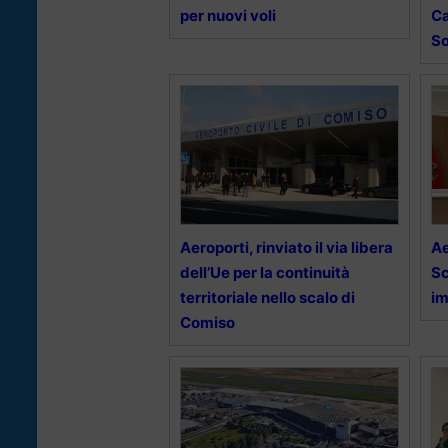
per nuovi voli
Ca
So
Aeroporti, rinviato il via libera
Ae
dell’Ue per la continuità
Sc
territoriale nello scalo di
im
Comiso