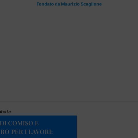
Fondato da Maurizio Scaglione
bbate
 DI COMISO E
URO PER I LAVORI: