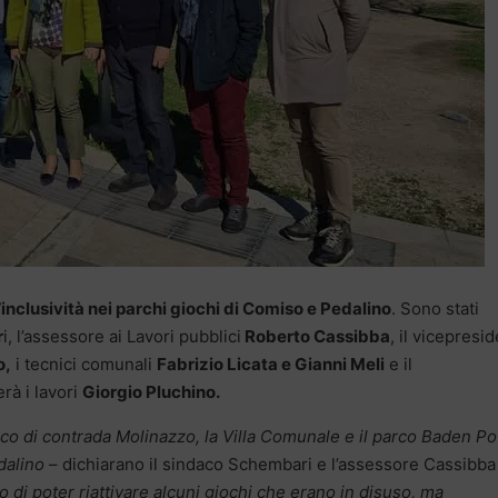
’inclusività nei parchi giochi di Comiso e Pedalino
. Sono stati
r
i, l’assessore ai Lavori pubblici
Roberto Cassibba
, il vicepresi
o,
i tecnici comunali
Fabrizio Licata e Gianni Meli
e il
rà i lavori
Giorgio Pluchino.
arco di contrada Molinazzo, la Villa Comunale e il parco Baden P
dalino
– dichiarano il sindaco Schembari e l’assessore Cassibba 
 di poter riattivare alcuni giochi che erano in disuso, ma