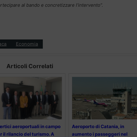
artecipare al bando e concretizzare l’intervento”.
aca
Economia
Articoli Correlati
vertici aeroportuali in campo
Aeroporto di Catania, in
r il rilancio del turismo. A
aumento i passeggeri nel