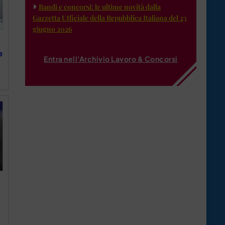
Bandi e concorsi: le ultime novità dalla
Gazzetta Ufficiale della Repubblica Italiana del 23
giugno 2026
e
Entra nell'Archivio Lavoro & Concorsi