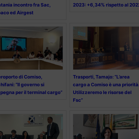
tania incontro fra Sac,
2023: +6,34% rispetto al 202
aco ed Airgest
roporto di Comiso,
Trasporti, Tamajo: “L’area
hifani: “Il governo si
cargo a Comiso è una priorità
pegna per il terminal cargo”
Utilizzeremo le risorse del
Fsc”