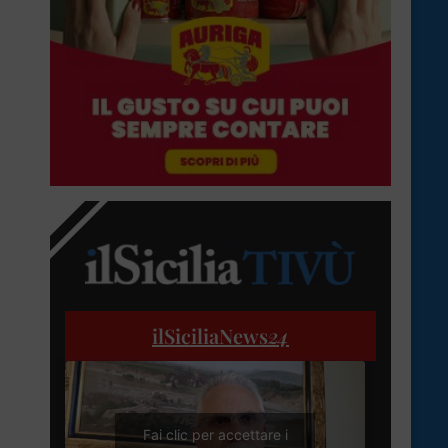
ilSiciliaNews
24
Fai clic per accettare i