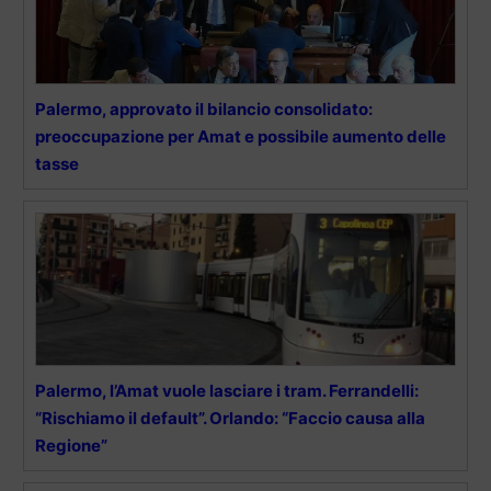
Palermo, approvato il bilancio consolidato:
preoccupazione per Amat e possibile aumento delle
tasse
Palermo, l’Amat vuole lasciare i tram. Ferrandelli:
“Rischiamo il default”. Orlando: “Faccio causa alla
Regione”