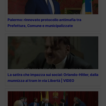
Palermo: rinnovato protocollo antimafia tra
Prefettura, Comune e municipalizzate
La satira che impazza sui social: Orlando-Hitler, dalla
munnizza
al tram in via Libertà | VIDEO