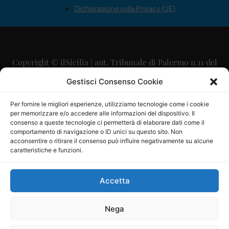
Dichiarazione sulla Privacy (UE)
Copyright © ilSicilia | aut. Tribunale di Palermo n.11 del
29/09/2015
Gestisci Consenso Cookie
Editore: Mercurio Comunicazione Soc. Coop. A.R.L.
Per fornire le migliori esperienze, utilizziamo tecnologie come i cookie
per memorizzare e/o accedere alle informazioni del dispositivo. Il
Direttore Editoriale: Maurizio Scaglione
consenso a queste tecnologie ci permetterà di elaborare dati come il
comportamento di navigazione o ID unici su questo sito. Non
Direttore Responsabile: Maria Calabrese
acconsentire o ritirare il consenso può influire negativamente su alcune
caratteristiche e funzioni.
p.zza Sant’Oliva, 9 – 90141 – Palermo – 091335557
P.IVA: 06334930820
Accetta
Mercurio Comunicazione Società Cooperativa a r.l. è
iscritta al Registro degli Operatori di Comunicazione al
Nega
numero 26988