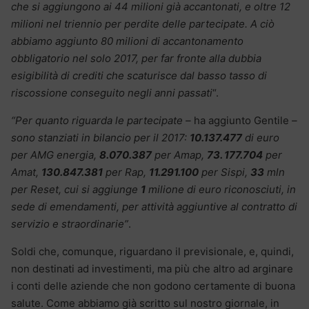
che si aggiungono ai 44 milioni già accantonati, e oltre 12
milioni nel triennio per perdite delle partecipate. A ciò
abbiamo aggiunto 80 milioni di accantonamento
obbligatorio nel solo 2017, per far fronte alla dubbia
esigibilità di crediti che scaturisce dal basso tasso di
riscossione conseguito negli anni passati
“.
“Per quanto riguarda le partecipate –
ha aggiunto Gentile
–
sono stanziati in bilancio per il 2017:
10.137.477
di euro
per AMG energia,
8.070.387
per Amap,
73. 177.704
per
Amat,
130.847.381
per Rap,
11.291.100
per Sispi,
33
mln
per Reset, cui si aggiunge
1
milione di euro riconosciuti, in
sede di emendamenti, per attività aggiuntive al contratto di
servizio e straordinarie”
.
Soldi che, comunque, riguardano il previsionale, e, quindi,
non destinati ad investimenti, ma più che altro ad arginare
i conti delle aziende che non godono certamente di buona
salute. Come abbiamo già scritto sul nostro giornale, in