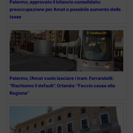
Palermo, approvato il bilancio consolidato:
preoccupazione per Amat e possibile aumento delle
tasse
Palermo, l’Amat vuole lasciare i tram. Ferrandelli:
“Rischiamo il default”. Orlando: “Faccio causa alla
Regione”