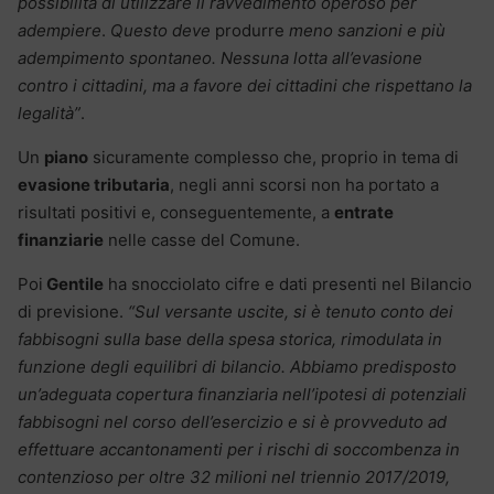
possibilità di utilizzare il ravvedimento operoso per
adempiere
.
Questo deve
produrre
meno sanzioni e più
adempimento spontaneo. Nessuna lotta all’evasione
contro i cittadini, ma a favore dei cittadini che rispettano la
legalità”
.
Un
piano
sicuramente complesso che, proprio in tema di
evasione tributaria
, negli anni scorsi non ha portato a
risultati positivi e, conseguentemente, a
entrate
finanziarie
nelle casse del Comune.
Poi
Gentile
ha snocciolato cifre e dati presenti nel Bilancio
di previsione.
“Sul versante uscite, si è tenuto conto dei
fabbisogni sulla base della spesa storica, rimodulata in
funzione degli equilibri di bilancio. Abbiamo predisposto
un’adeguata copertura finanziaria nell’ipotesi di potenziali
fabbisogni nel corso dell’esercizio e si è provveduto ad
effettuare accantonamenti per i rischi di soccombenza in
contenzioso per oltre 32 milioni nel triennio 2017/2019,