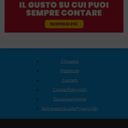
Chi siamo
Pubblicità
Contatti
Cookie Policy (UE)
Disconoscimento
Dichiarazione sulla Privacy (UE)