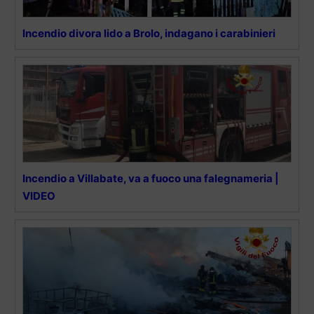
Incendio divora lido a Brolo, indagano i carabinieri
Incendio a Villabate, va a fuoco una falegnameria |
VIDEO