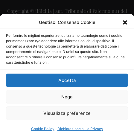
Copyright © ilSicilia | aut. Tribunale di Palermo n.11 del
29/09/2015
Gestisci Consenso Cookie
Editore: Mercurio Comunicazione Soc. Coop. A.R.L.
Per fornire le migliori esperienze, utilizziamo tecnologie come i cookie
per memorizzare e/o accedere alle informazioni del dispositivo. Il
Direttore Editoriale: Maurizio Scaglione
consenso a queste tecnologie ci permetterà di elaborare dati come il
comportamento di navigazione o ID unici su questo sito. Non
Direttore Responsabile: Maria Calabrese
acconsentire o ritirare il consenso può influire negativamente su alcune
caratteristiche e funzioni.
p.zza Sant’Oliva, 9 – 90141 – Palermo – 091335557
P.IVA: 06334930820
Accetta
Mercurio Comunicazione Società Cooperativa a r.l. è
iscritta al Registro degli Operatori di Comunicazione al
Nega
numero 26988
Visualizza preferenze
Sito gestito da
La Digitale srl
–
info@ladigitale.it
Cookie Policy
Dichiarazione sulla Privacy