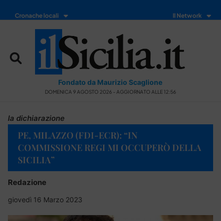
Cronache locali
Il Network
Fondato da Maurizio Scaglione
DOMENICA 9 AGOSTO 2026 - AGGIORNATO ALLE 12:56
la dichiarazione
PE, MILAZZO (FDI-ECR): “IN
COMMISSIONE REGI MI OCCUPERÒ DELLA
SICILIA”
Redazione
giovedì 16 Marzo 2023