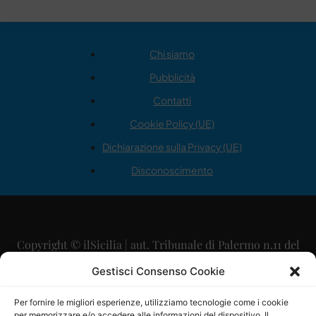
Chi siamo
Pubblicità
Contatti
Cookie Policy (UE)
Dichiarazione sulla Privacy (UE)
Disconoscimento
Copyright © ilSicilia | aut. Tribunale di Palermo n.11 del
29/09/2015
Gestisci Consenso Cookie
Editore: Mercurio Comunicazione Soc. Coop. A.R.L.
Per fornire le migliori esperienze, utilizziamo tecnologie come i cookie
per memorizzare e/o accedere alle informazioni del dispositivo. Il