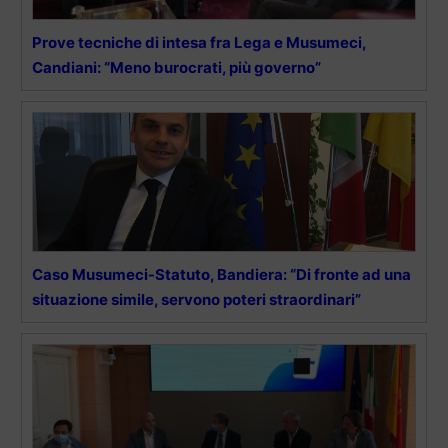
Prove tecniche di intesa fra Lega e Musumeci,
Candiani: “Meno burocrati, più governo”
Caso Musumeci-Statuto, Bandiera: “Di fronte ad una
situazione simile, servono poteri straordinari”