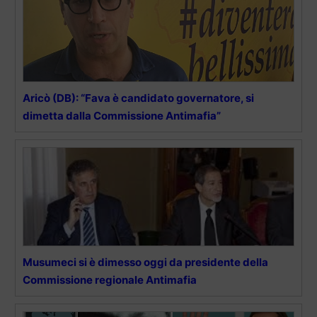
Aricò (DB): “Fava è candidato governatore, si
dimetta dalla Commissione Antimafia”
Musumeci si è dimesso oggi da presidente della
Commissione regionale Antimafia