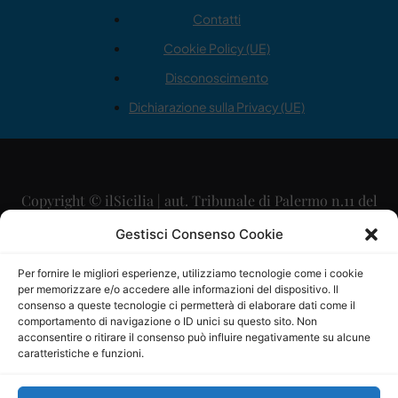
Contatti
Cookie Policy (UE)
Disconoscimento
Dichiarazione sulla Privacy (UE)
Copyright © ilSicilia | aut. Tribunale di Palermo n.11 del
29/09/2015
Gestisci Consenso Cookie
Editore: Mercurio Comunicazione Soc. Coop. A.R.L.
Per fornire le migliori esperienze, utilizziamo tecnologie come i cookie
per memorizzare e/o accedere alle informazioni del dispositivo. Il
Direttore Editoriale: Maurizio Scaglione
consenso a queste tecnologie ci permetterà di elaborare dati come il
comportamento di navigazione o ID unici su questo sito. Non
Direttore Responsabile: Maria Calabrese
acconsentire o ritirare il consenso può influire negativamente su alcune
caratteristiche e funzioni.
p.zza Sant’Oliva, 9 – 90141 – Palermo – 091335557