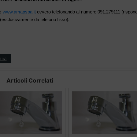
to
www.amapspa.it
ovvero telefonando al numero 091.279111 (rispond
esclusivamente da telefono fisso).
aca
Articoli Correlati