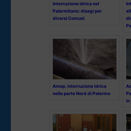
Interruzione idrica nel
In
Palermitano: disagi per
al
diversi Comuni
di
Pa
Amap, interruzione idrica
Ac
nella parte Nord di Palermo
Pa
in