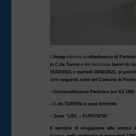
L’
Amap
informa la
cittadinanza di Partini
in C.da Turrisi
e dei necessari
lavori di r
15
/02/2021
e
martedì
16/02/2021,
si potreb
delle
seguenti zone
del Comune di Partin
– Circonvallazione Partinico (ex SS 186) 
– C.da TURRISI e zone limitrofe
– Zona “LIDL – EUROSPIN”
Il servizio di erogazione alle utenze è
d’opera,
nella mattinata di mercoledì 17/0