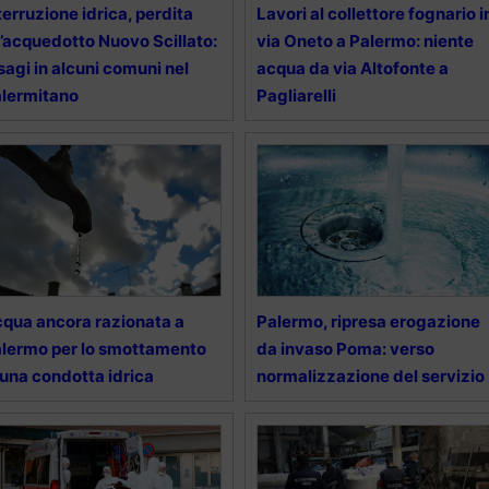
terruzione idrica, perdita
Lavori al collettore fognario i
l’acquedotto Nuovo Scillato:
via Oneto a Palermo: niente
sagi in alcuni comuni nel
acqua da via Altofonte a
lermitano
Pagliarelli
qua ancora razionata a
Palermo, ripresa erogazione
lermo per lo smottamento
da invaso Poma: verso
 una condotta idrica
normalizzazione del servizio