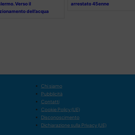
lermo. Verso il
arrestato 45enne
zionamento dell’acqua
Chi siamo
Pubblicità
Contatti
Cookie Policy (UE)
Disconoscimento
Dichiarazione sulla Privacy (UE)