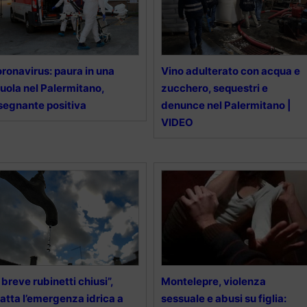
ronavirus: paura in una
Vino adulterato con acqua e
uola nel Palermitano,
zucchero, sequestri e
segnante positiva
denunce nel Palermitano |
VIDEO
 breve rubinetti chiusi”,
Montelepre, violenza
atta l’emergenza idrica a
sessuale e abusi su figlia: