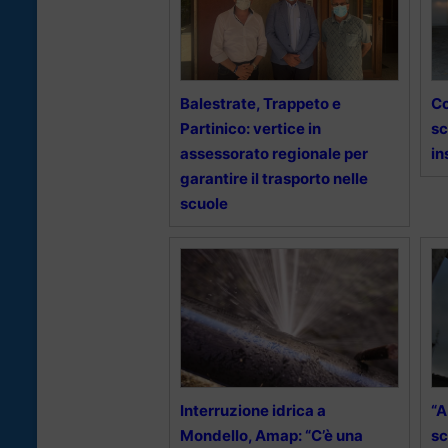
Balestrate, Trappeto e
Co
Partinico: vertice in
sc
assessorato regionale per
in
garantire il trasporto nelle
scuole
Interruzione idrica a
“A
Mondello, Amap: “C’è una
sc