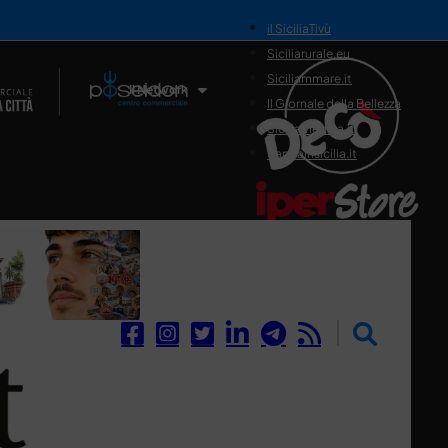
il SiciliaTivù
Siciliarurale.eu
Siciliammare.it
Il Network
Il Giornale della Bellezza
Siciliamedica.it
Sanitainsicilia.it