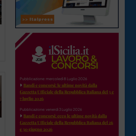
Pubblicazione: mercoledì 8 Luglio 2026
Bandi e concorsi: le ultime novità dalla
Gazzetta Ufficiale della Repubblica Italiana del 3 e
7 luglio 2026
Pubblicazione: venerdì 3 Luglio 2026
Bandi e concorsi: ecco le ultime novità dalla
Gazzetta Ufficiale della Repubblica Italiana del 26
e 30 giugno 2026