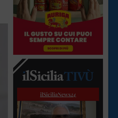
ilSiciliaNews
24