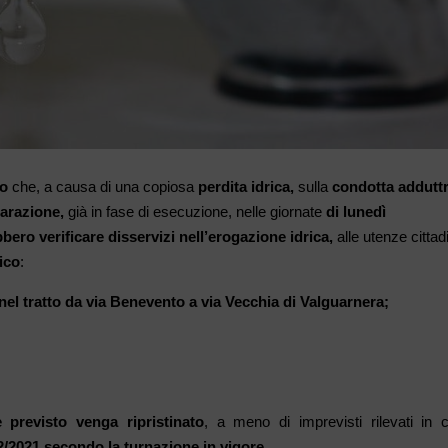
co
che, a causa di una copiosa
perdita idrica,
sulla
condotta adduttr
iparazione,
già in fase di esecuzione, nelle
giornate
di lunedì
bero verificare disservizi nell’
erogazione
idrica,
alle utenze cittad
ico
:
nel tratto da via Benevento a via Vecchia di Valguarnera;
 previsto venga ripristinato
, a meno di imprevisti rilevati in 
2/2021 secondo la turnazione in vigore.