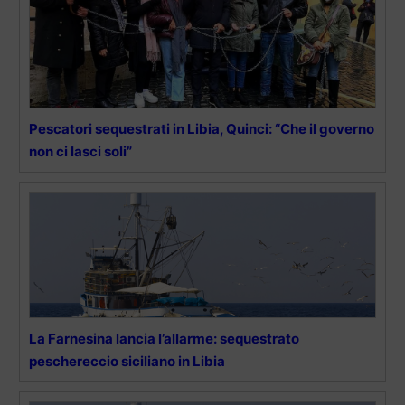
Pescatori sequestrati in Libia, Quinci: “Che il governo
non ci lasci soli”
La Farnesina lancia l’allarme: sequestrato
peschereccio siciliano in Libia