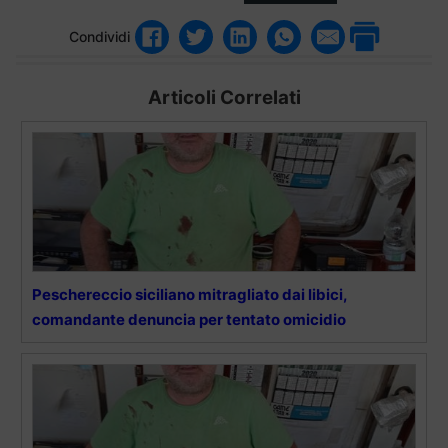
Condividi
Articoli Correlati
Peschereccio siciliano mitragliato dai libici,
comandante denuncia per tentato omicidio