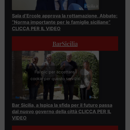
Sala d’Ercole approva la rottamazione, Abbate:
“Norma importante per le famiglie siciliane”
CLICCA PER IL VIDEO
BarSicilia
Fai clic per accettare i
cookie per questo servizio
Bar Sicilia, a Ispica la sfida per il futuro passa
dal nuovo governo della città CLICCA PER IL
VIDEO