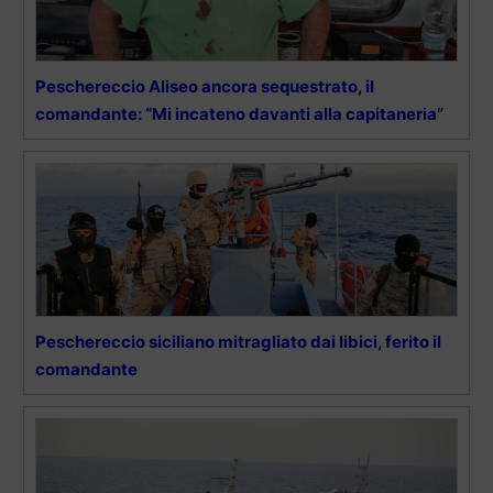
Peschereccio Aliseo ancora sequestrato, il
comandante: “Mi incateno davanti alla capitaneria”
Peschereccio siciliano mitragliato dai libici, ferito il
comandante