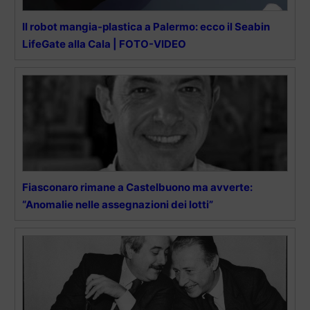
Il robot mangia-plastica a Palermo: ecco il Seabin
LifeGate alla Cala | FOTO-VIDEO
Fiasconaro rimane a Castelbuono ma avverte:
“Anomalie nelle assegnazioni dei lotti”