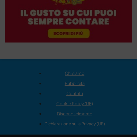
Chi siamo
Pubblicità
Contatti
Cookie Policy (UE)
Disconoscimento
Dichiarazione sulla Privacy (UE)