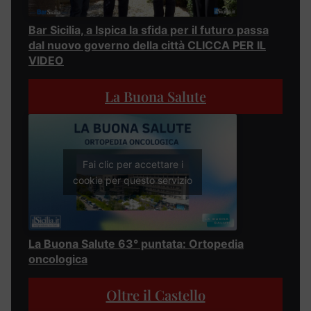
Bar Sicilia, a Ispica la sfida per il futuro passa
dal nuovo governo della città CLICCA PER IL
VIDEO
La Buona Salute
Fai clic per accettare i
cookie per questo servizio
La Buona Salute 63° puntata: Ortopedia
oncologica
Oltre il Castello