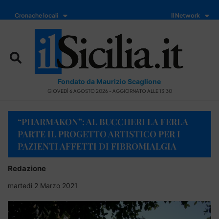
Cronache locali
Il Network
Fondato da Maurizio Scaglione
GIOVEDÌ 6 AGOSTO 2026 - AGGIORNATO ALLE 13:30
“PHARMAKON”: AL BUCCHERI LA FERLA
PARTE IL PROGETTO ARTISTICO PER I
PAZIENTI AFFETTI DI FIBROMIALGIA
Redazione
martedì 2 Marzo 2021