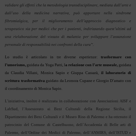
validare gli effetti che la metodologia transdisciplinare, mediata dall’arte e
dall’uso della medicina narrativa, può apportare nella sindrome
fibromialgica, per il miglioramento dell’approccio diagnostico e
terapeutico sia per medici che per i pazienti, indirizzando quest’ultimi ad
una rielaborazione del vissuto di malattia per sviluppare l’assunzione
personale di responsabilità nei confronti della cura
“
.
Lo studio è articolato in tre diverse esperienze:
trasformare con
l’umorismo,
guidata da Yoga Patti, l
a relazione con l’arte museale,
guidata
da Claudia Villani, Monica Sapio e Giuppa Cassarà,
il laboratorio di
scrittura trasformativa
guidato da Leonora Cupane e Giorgio D’amato con
il coordinamento di Monica Sapio.
L’iniziativa, inoltre è realizzata in collaborazione con Associazioni
AISF e
LabSud
,
l’Assessorato ai Beni Culturali della Regione Sicilia,
il
Dipartimento dei Beni Culturali e il Museo Riso di Palermo
e ha ottenuto il
patrocinio del
Comune di Castelbuono, dell’Accademia di Belle arti di
Palermo, dell’Ordine dei Medici di Palermo, dell’ANMIRS, dell’ISTUD e