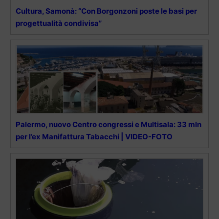
Cultura, Samonà: “Con Borgonzoni poste le basi per
progettualità condivisa”
Palermo, nuovo Centro congressi e Multisala: 33 mln
per l’ex Manifattura Tabacchi | VIDEO-FOTO