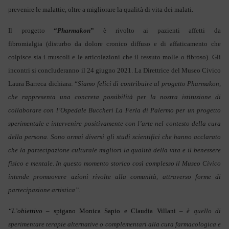
prevenire le malattie, oltre a migliorare la qualità di vita dei malati.
Il progetto
“
Pharmakon
”
è rivolto ai pazienti affetti da
fibromialgia
(disturbo da dolore cronico diffuso e di affaticamento che
colpisce sia i muscoli e le articolazioni che il tessuto molle o fibroso).
Gli
incontri si concluderanno il 24 giugno 2021. La Direttrice del Museo Civico
Laura Barreca dichiara: “
Siamo felici di contribuire al progetto Pharmakon,
che rappresenta una concreta possibilità per la nostra istituzione di
collaborare con l’Ospedale Buccheri La Ferla di Palermo per un progetto
sperimentale e intervenire positivamente con l’arte nel contesto della cura
della persona. Sono ormai diversi gli studi scientifici che hanno acclarato
che la partecipazione culturale migliori la qualità della vita e il benessere
fisico e mentale. In questo momento storico così complesso il Museo Civico
intende promuovere azioni rivolte alla comunità, attraverso forme di
partecipazione artistica”
.
“L’obiettivo –
spigano Monica Sapio e Claudia Villani –
è quello di
sperimentare terapie alternative o complementari alla cura farmacologica e