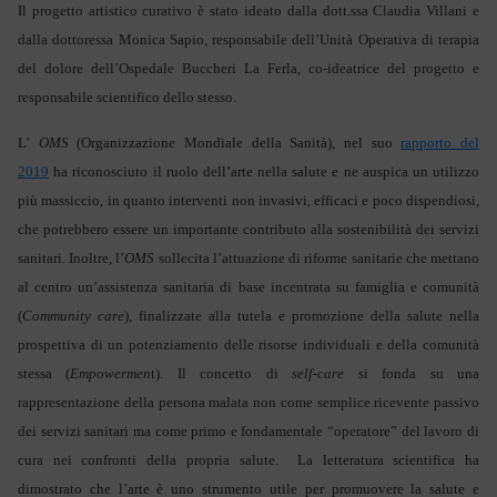
Il progetto artistico curativo è stato ideato dalla dott.ssa Claudia Villani e
dalla dottoressa Monica Sapio, responsabile dell’Unità Operativa di terapia
del dolore dell’Ospedale Buccheri La Ferla, co-ideatrice del progetto e
responsabile scientifico dello stesso.
L’
OMS
(Organizzazione Mondiale della Sanità), nel suo
rapporto del
2019
ha riconosciuto il ruolo dell’arte nella salute
e
ne auspica un utilizzo
più massiccio, in quanto interventi non invasivi, efficaci e poco dispendiosi,
che potrebbero essere un importante contributo alla sostenibilità dei servizi
sanitari.
Inoltre, l’
OMS
sollecita l’attuazione di riforme sanitarie che mettano
al centro un’assistenza sanitaria di base incentrata su famiglia e comunità
(
Community care
), finalizzate alla tutela e promozione della salute nella
prospettiva di un potenziamento delle risorse individuali e della comunità
stessa (
Empowermen
t). Il concetto di
self-care
si fonda su una
rappresentazione della persona malata non come semplice ricevente passivo
dei servizi sanitari ma come primo e fondamentale “operatore” del lavoro di
cura nei confronti della propria salute.
La letteratura scientifica ha
dimostrato che l’arte è uno strumento utile per promuovere la salute e