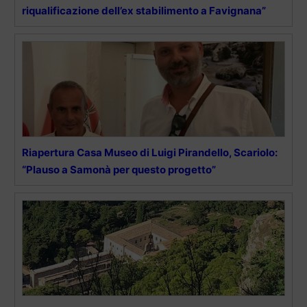
riqualificazione dell’ex stabilimento a Favignana”
Ria­per­tu­ra Casa Mu­seo di Lui­gi Pi­ran­del­lo, Scariolo:
“Plauso a Samonà per questo progetto”