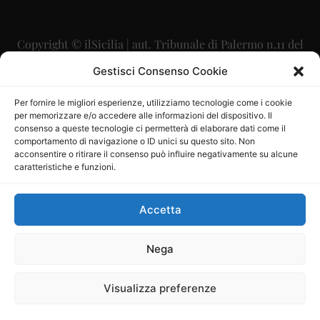
Copyright © ilSicilia | aut. Tribunale di Palermo n.11 del
29/09/2015
Gestisci Consenso Cookie
Editore: Mercurio Comunicazione Soc. Coop. A.R.L.
Per fornire le migliori esperienze, utilizziamo tecnologie come i cookie
per memorizzare e/o accedere alle informazioni del dispositivo. Il
Direttore Editoriale: Maurizio Scaglione
consenso a queste tecnologie ci permetterà di elaborare dati come il
comportamento di navigazione o ID unici su questo sito. Non
Direttore Responsabile: Maria Calabrese
acconsentire o ritirare il consenso può influire negativamente su alcune
caratteristiche e funzioni.
p.zza Sant’Oliva, 9 – 90141 – Palermo – 091335557
P.IVA: 06334930820
Accetta
Mercurio Comunicazione Società Cooperativa a r.l. è
iscritta al Registro degli Operatori di Comunicazione al
Nega
numero 26988
Visualizza preferenze
Sito gestito da
La Digitale srl
–
info@ladigitale.it