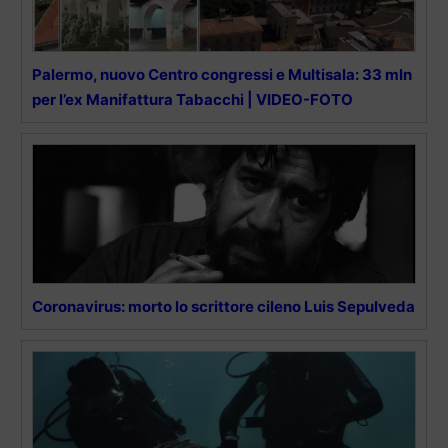
Palermo, nuovo Centro congressi e Multisala: 33 mln
per l’ex Manifattura Tabacchi | VIDEO-FOTO
Coronavirus: morto lo scrittore cileno Luis Sepulveda