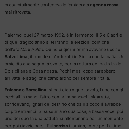
presumibilmente conteneva la famigerata
agenda rossa
,
mai ritrovata.
Palermo, quel 27 marzo 1992, è in fermento. Il 5 e 6 aprile
di quel tragico anno si terranno le elezioni politiche
dell’era
Mani Pulite.
Quindici giorni prima avevano ucciso
Salvo Lima
, il tramite di Andreotti in Sicilia con la mafia. Un
omicidio che segnò la svolta, per la rottura del patto tra la
Dc siciliana e Cosa nostra. Pochi mesi dopo sarebbero
arrivate le stragi che cambiarono per sempre l’Italia.
Falcone e Borsellino
, stipati dietro quel tavolo, l’uno con gli
occhiali in mano, l’altro con le immancabili sigarette,
sorridevano, ignari del destino che da lì a poco li avrebbe
colpiti entrambi. Si sussurrano qualcosa, a bassa voce, poi
uno dei due fa una battuta, si allontanano per un momento
per poi riavvicinarsi. E
il sorriso
illumina, forse per l’ultima