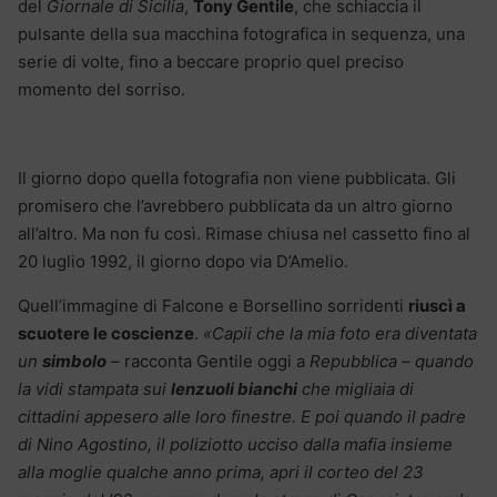
del
Giornale di Sicilia
,
Tony Gentile
, che schiaccia i
l
pulsante della sua macchina fotografica in sequenza, una
serie di volte, fino a beccare proprio quel preciso
momento del sorriso.
Il giorno dopo quella fotografia non viene pubblicata. Gli
promisero che l’avrebbero pubblicata da un altro giorno
all’altro. Ma non fu così. Rimase chiusa nel cassetto fino al
20 luglio 1992, il giorno dopo via D’Amelio.
Quell’immagine di Falcone e Borsellino sorridenti
riuscì a
scuotere le coscienze
.
«Capii che la mia foto era diventata
un
simbolo
– racconta Gentile oggi a
Repubblica
–
quando
la vidi stampata sui
lenzuoli bianchi
che migliaia di
cittadini appesero alle loro finestre. E poi quando il padre
di Nino Agostino, il poliziotto ucciso dalla mafia insieme
alla moglie qualche anno prima, apri il corteo del 23