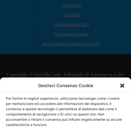
Pubblicità
Contatti
Cookie Policy (UE)
Disconoscimento
Dichiarazione sulla Privacy (UE)
Copyright © ilSicilia | aut. Tribunale di Palermo n.11 del
29/09/2015
Gestisci Consenso Cookie
Editore: Mercurio Comunicazione Soc. Coop. A.R.L.
Per fornire le migliori esperienze, utilizziamo tecnologie come i cookie
per memorizzare e/o accedere alle informazioni del dispositivo. Il
Direttore Editoriale: Maurizio Scaglione
consenso a queste tecnologie ci permetterà di elaborare dati come il
comportamento di navigazione o ID unici su questo sito. Non
Direttore Responsabile: Maria Calabrese
acconsentire o ritirare il consenso può influire negativamente su alcune
caratteristiche e funzioni.