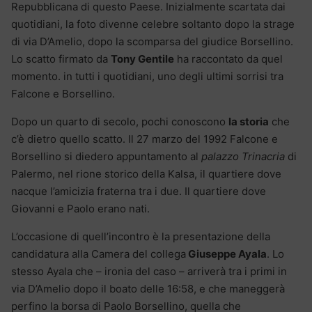
Repubblicana di questo Paese. Inizialmente scartata dai
quotidiani, la foto divenne celebre soltanto dopo la strage
di via D’Amelio, dopo la scomparsa del giudice Borsellino.
Lo scatto firmato da
Tony Gentile
ha raccontato da quel
momento. in tutti i quotidiani, uno degli ultimi sorrisi tra
Falcone e Borsellino.
Dopo un quarto di secolo, pochi conoscono
la storia
che
c’è dietro quello scatto. Il 27 marzo del 1992 Falcone e
Borsellino si diedero appuntamento al
palazzo Trinacria
di
Palermo, nel rione storico della Kalsa, il quartiere dove
nacque l’amicizia fraterna tra i due. Il quartiere dove
Giovanni e Paolo erano nati.
L’occasione di quell’incontro è la presentazione d
ella
candidatura alla Camera del collega
Giuseppe Ayala
. Lo
stesso Ayala che – ironia del caso – arriverà tra i primi in
via D’Amelio dopo il boato delle 16:58, e che maneggerà
perfino la borsa di Paolo Borsellino, quella che