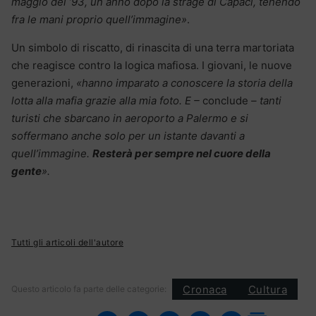
maggio del ’93, un anno dopo la strage di Capaci, tenendo
fra le mani proprio quell’immagine»
.
Un simbolo di riscatto, di rinascita di una terra martoriata
che reagisce contro la logica mafiosa. I giovani, le nuove
generazioni,
«
hanno imparato a conoscere la storia della
lotta alla mafia grazie alla mia foto. E –
conclude
– tanti
turisti che sbarcano in aeroporto a Palermo e si
soffermano anche solo per un istante davanti a
quell’immagine.
Resterà per sempre nel cuore della
gente
».
Tutti gli articoli dell'autore
Cronaca
Cultura
Questo articolo fa parte delle categorie: