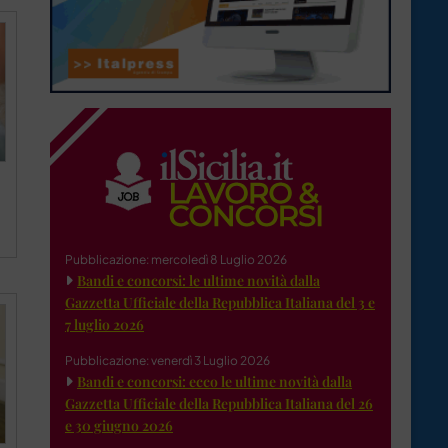
Pubblicazione: mercoledì 8 Luglio 2026
Bandi e concorsi: le ultime novità dalla
Gazzetta Ufficiale della Repubblica Italiana del 3 e
7 luglio 2026
Pubblicazione: venerdì 3 Luglio 2026
Bandi e concorsi: ecco le ultime novità dalla
Gazzetta Ufficiale della Repubblica Italiana del 26
e 30 giugno 2026