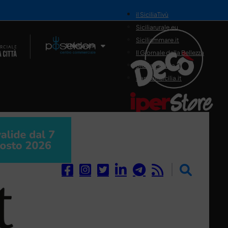
il SiciliaTivù
Siciliarurale.eu
Siciliammare.it
Il Network
Il Giornale della Bellezza
Siciliamedica.it
Sanitainsicilia.it