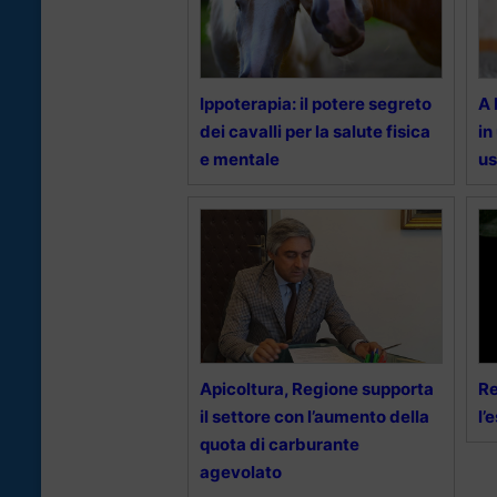
Ippoterapia: il potere segreto
A 
dei cavalli per la salute fisica
in
e mentale
us
Apicoltura, Regione supporta
Re
il settore con l’aumento della
l’
quota di carburante
agevolato