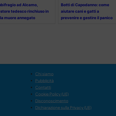
bifragio ad Alcamo,
Botti di Capodanno: come
store tedesco rinchiuso in
aiutare cani e gatti a
lla muore annegato
prevenire e gestire il panico
Chi siamo
Pubblicità
Contatti
Cookie Policy (UE)
Disconoscimento
Dichiarazione sulla Privacy (UE)