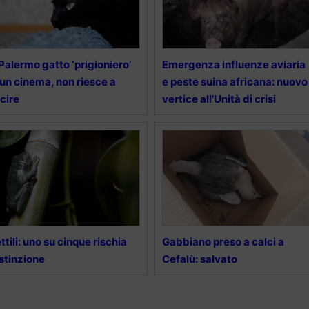
Palermo gatto ‘prigioniero’
Emergenza influenze aviaria
 un cinema, non riesce a
e peste suina africana: nuovo
cire
vertice all’Unità di crisi
ttili: uno su cinque rischia
Gabbiano preso a calci a
estinzione
Cefalù: salvato