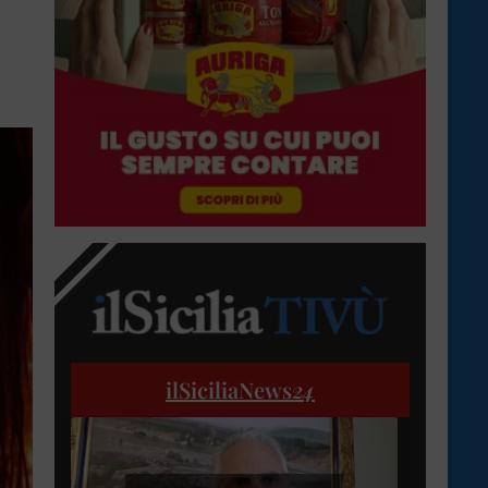
ilSiciliaNews
24