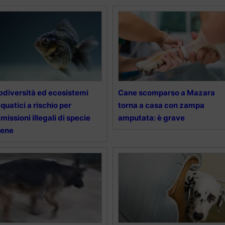
odiversità ed ecosistemi
Cane scomparso a Mazara
quatici a rischio per
torna a casa con zampa
missioni illegali di specie
amputata: è grave
iene