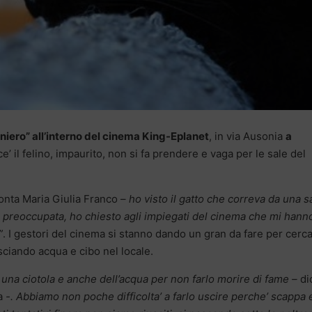
oniero” all’interno del cinema King-Eplanet
, in via Ausonia
a
erce’ il felino, impaurito, non si fa prendere e vaga per le sale del
onta Maria Giulia Franco –
ho visto il gatto che correva da una s
e preoccupata, ho chiesto agli impiegati del cinema che mi hann
”
. I gestori del cinema si stanno dando un gran da fare per cerc
asciando acqua e cibo nel locale.
una ciotola e anche dell’acqua per non farlo morire di fame –
di
ma
-. Abbiamo non poche difficolta’ a farlo uscire perche’ scappa 