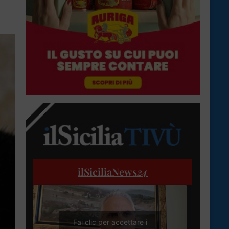
ilSiciliaNews
24
Fai clic per accettare i