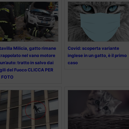
tavilla Milicia, gatto rimane
Covid: scoperta variante
trappolato nel vano motore
inglese in un gatto, è il primo
 un’auto: tratto in salvo dai
caso
gili del Fuoco CLICCA PER
E FOTO