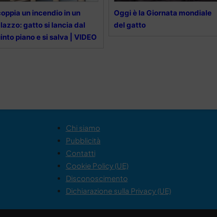
oppia un incendio in un
Oggi è la Giornata mondiale
lazzo: gatto si lancia dal
del gatto
into piano e si salva | VIDEO
Chi siamo
Pubblicità
Contatti
Cookie Policy (UE)
Disconoscimento
Dichiarazione sulla Privacy (UE)