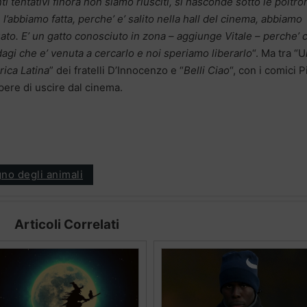
ti tentativi finora non siamo riusciti, si nasconde sotto le poltro
 l’abbiamo fatta, perche’ e’ salito nella hall del cinema, abbiamo
uato. E’ un gatto conosciuto in zona – aggiunge Vitale – perche’ c
dagi che e’ venuta a cercarlo e noi speriamo liberarlo
“. Ma tra “U
ica Latina
” dei fratelli D’Innocenzo e “
Belli Ciao
“, con i comici P
pere di uscire dal cinema.
gno degli animali
Articoli Correlati