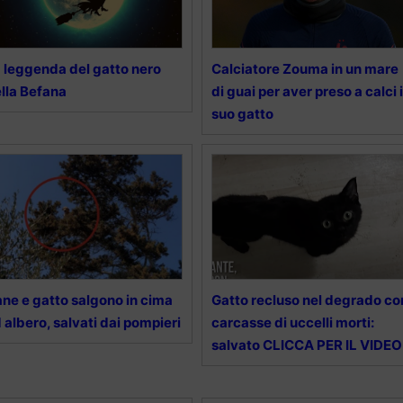
 leggenda del gatto nero
Calciatore Zouma in un mare
lla Befana
di guai per aver preso a calci i
suo gatto
ne e gatto salgono in cima
Gatto recluso nel degrado co
 albero, salvati dai pompieri
carcasse di uccelli morti:
salvato CLICCA PER IL VIDEO