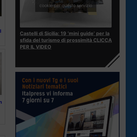
cookie per questo servizio
l
Castelli di Sicilia: 19 ‘mini guide’ per la
sfida del turismo di prossimità CLICCA
PER IL VIDEO
n