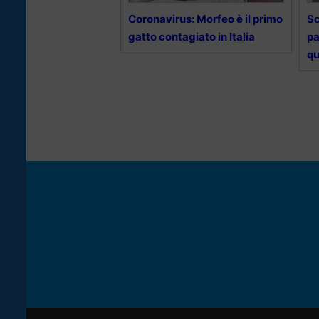
Coronavirus: Morfeo è il primo
Sc
gatto contagiato in Italia
pa
qu