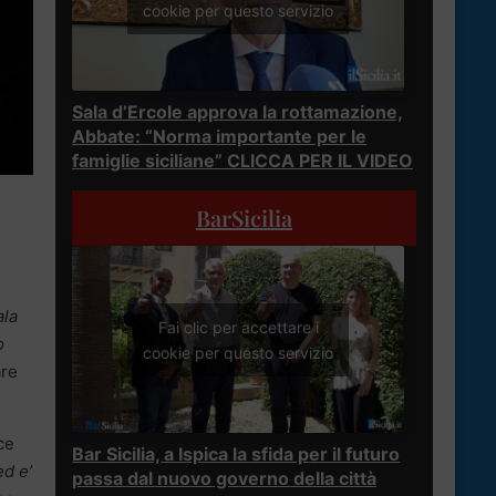
cookie per questo servizio
Sala d’Ercole approva la rottamazione,
Abbate: “Norma importante per le
famiglie siciliane” CLICCA PER IL VIDEO
BarSicilia
ala
Fai clic per accettare i
o
cookie per questo servizio
are
ce
Bar Sicilia, a Ispica la sfida per il futuro
ed e’
passa dal nuovo governo della città