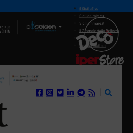
il SiciliaTivù
Siciliarurale.eu
Siciliammare.it
Il Network
Il Giornale della Bellezza
Siciliamedica.it
Sanitainsicilia.it