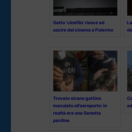
Gatto ‘cinefilo’ riesce ad
La
uscire dal cinema a Palermo
de
Trovato strano gattino
Ca
maculato all’aeroporto: in
ad
realtà era una Genetta
pardina