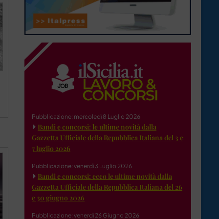
Pubblicazione: mercoledì 8 Luglio 2026
Bandi e concorsi: le ultime novità dalla
Gazzetta Ufficiale della Repubblica Italiana del 3 e
7 luglio 2026
Pubblicazione: venerdì 3 Luglio 2026
Bandi e concorsi: ecco le ultime novità dalla
Gazzetta Ufficiale della Repubblica Italiana del 26
e 30 giugno 2026
Pubblicazione: venerdì 26 Giugno 2026