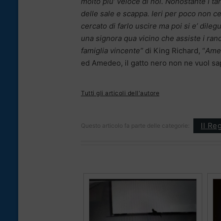
molto piu’ veloce di noi. Nonostante i tan
delle sale e scappa. Ieri per poco non ce
cercato di farlo uscire ma poi si e’ dileg
una signora qua vicino che assiste i ran
famiglia vincente”
di King Richard, “
Amer
ed Amedeo, il gatto nero non ne vuol sa
Tutti gli articoli dell'autore
Il Re
Questo articolo fa parte delle categorie: